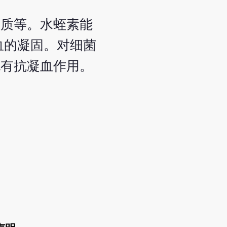
白质等。水蛭素能
血的凝固。对细菌
也有抗凝血作用。