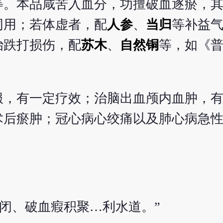
等。本品咸苦入血分，功擅破血逐瘀，
同用；若体虚者，配
人参
、
当归
等补益
治跌打损伤，配
苏木
、
自然铜
等，如《
服，有一定疗效；治脑出血颅内血肿，
术后瘀肿；冠心病心绞痛以及肺心病急
闭、破血瘕积聚…利水道。”