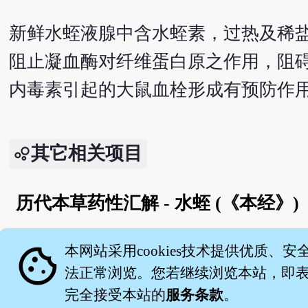
新鲜水蛭液腺中含水蛭素，过热及稀
阻止凝血酶对纤维蛋白原之作用，阻碍血
内毒素引起的大鼠血栓形成有预防作
其它相关项目
历代本草药性汇解 - 水蛭 (《本经》)
English version
cookie
本网站采用cookies技术提供优质、安
法正常浏览。您若继续浏览本站，即表示
完全接受本站的
服务条款
。