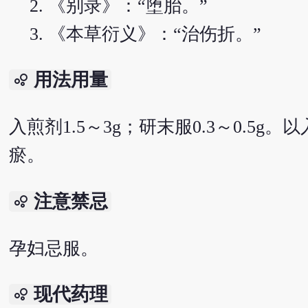
《别录》：“堕胎。”
《本草衍义》：“治伤折。”
用法用量
bubble_chart
入煎剂1.5～3g；研末服0.3～0.
瘀。
注意禁忌
bubble_chart
孕妇忌服。
现代药理
bubble_chart