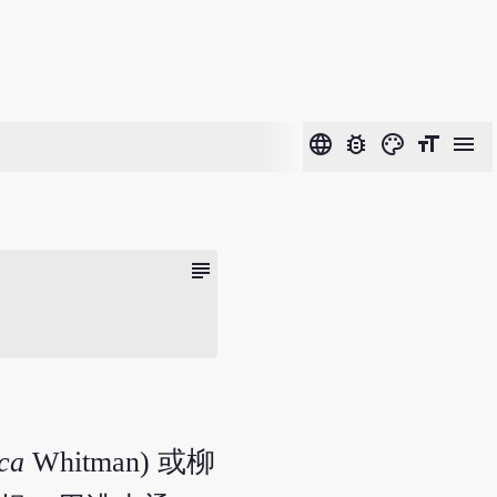
language
bug_report
color_lens
format_size
menu
subject
ca
Whitman) 或柳