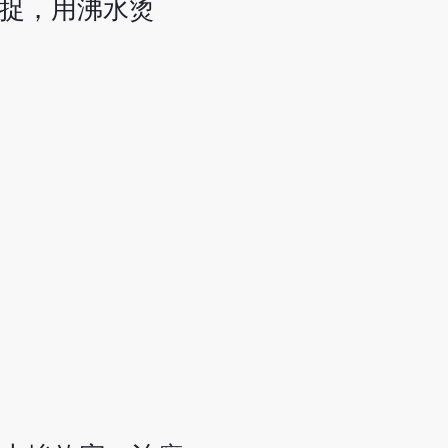
捕捉，用沸水烫