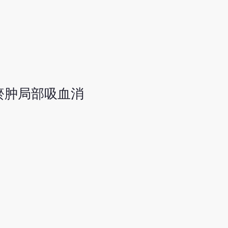
置瘀肿局部吸血消