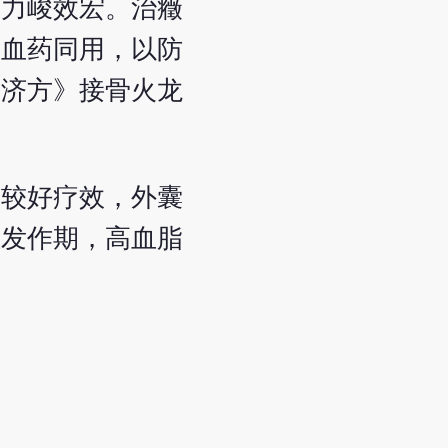
其力峻效宏。治癥
气血药同用，以防
普济方》接骨火龙
有较好疗效，外囊
性发作期，高血脂