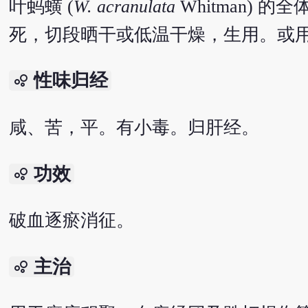
叶蚂蟥 (
W. acranulata
Whitman)
死，切段晒干或低温干燥，生用。或
性味归经
bubble_chart
咸、苦，平。有小毒。归肝经。
功效
bubble_chart
破血逐瘀消征。
主治
bubble_chart