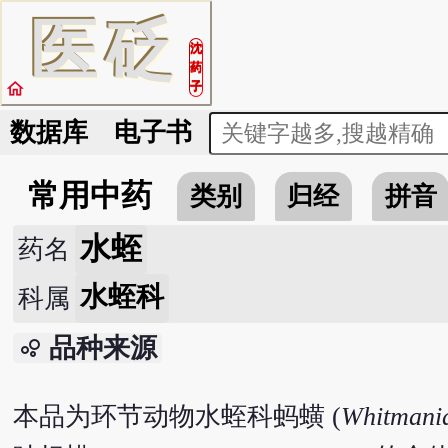
医
砭
沈
药
home
子
数据库
电子书
常用中药
类别
归经
拼音
水蛭
药名
水蛭科
科属
品种来源
bubble_chart
本品为环节动物水蛭科蚂蟥 (
Whitmania