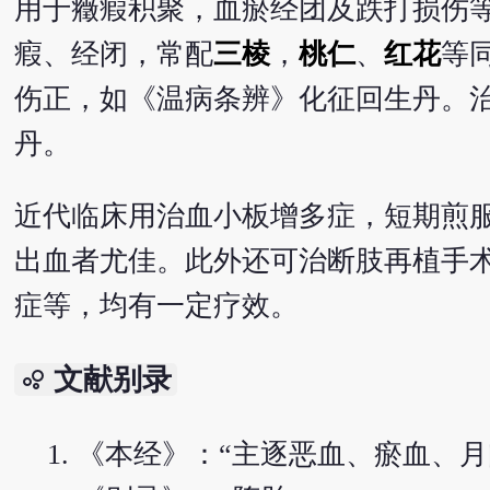
用于癥瘕积聚，血瘀经团及跌打损伤
瘕、经闭，常配
三棱
，
桃仁
、
红花
等
伤正，如《温病条辨》化征回生丹。
丹。
近代临床用治血小板增多症，短期煎
出血者尤佳。此外还可治断肢再植手
症等，均有一定疗效。
文献别录
bubble_chart
《本经》：“主逐恶血、瘀血、月