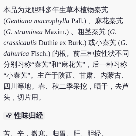
本品为龙胆科多年生草本植物秦艽
(
Gentiana macrophylla
Pall.) 、麻花秦艽
(
G. straminea
Maxim.) 、粗茎秦艽 (
G.
crassicaulis
Duthie ex Burk.) 或小秦艽 (
G.
dahurica
Fisch.) 的根。前三种按性状不同
分别习称“秦艽”和“麻花艽”，后一种习称
“小秦艽”。主产于陕西、甘肃、内蒙古、
四川等地。春、秋二季采挖，晒干，去芦
头，切片用。
bubble_chart
性味归经
苦、辛，微寒。归胃、肝、胆经。