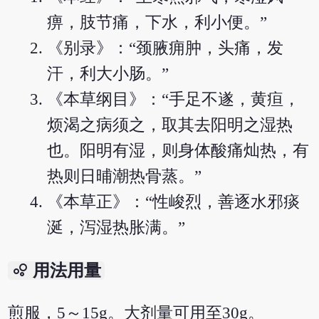
痹，肢节痛，下水，利小便。”
《别录》：“颈腋痈肿，头痛，发
汗，利大小肠。”
《本草纲目》：“手足不遂，黄疸，
烦渴之病须之，取其去阳明之湿热
也。阳明有湿，则身体酸痛灿热，有
热则日晡潮热骨蒸。”
《本草正》：“性峻烈，善逐水邪痰
涎，泻湿热胀满。”
bubble_chart
用法用量
煎服，5～15g。大剂量可用至30g。