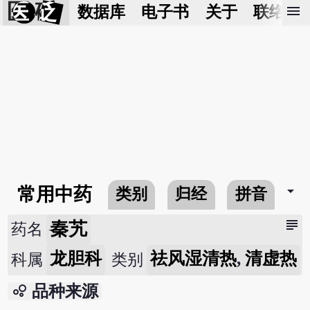
医 砭
menu
数据库
电子书
关于
联络我
arrow_drop_down
常用中药
类别
归经
拼音
subject
秦艽
药名
龙胆科
祛风湿清热
,
清虚热
科属
类别
bubble_chart
品种来源