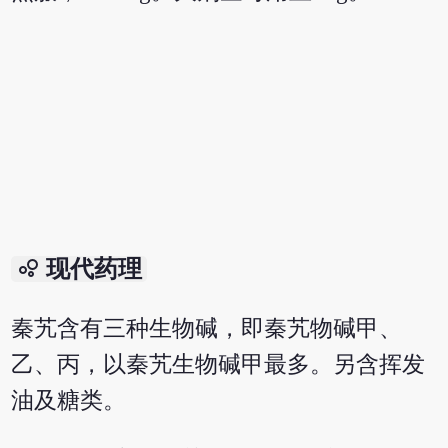
bubble_chart
现代药理
秦艽含有三种生物碱，即秦艽物碱甲、
乙、丙，以秦艽生物碱甲最多。另含挥发
油及糖类。