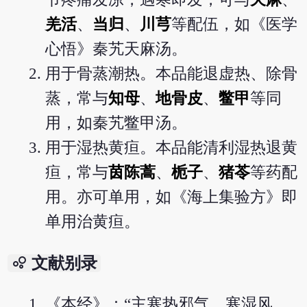
羌活
、
当归
、
川芎
等配伍，如《医学
心悟》秦艽天麻汤。
用于骨蒸潮热。本品能退虚热、除骨
蒸，常与
知母
、
地骨皮
、
鳖甲
等同
用，如秦艽鳖甲汤。
用于湿热黄疸。本品能清利湿热退黄
疸，常与
茵陈蒿
、
栀子
、
猪苓
等药配
用。亦可单用，如《海上集验方》即
单用治黄疸。
bubble_chart
文献别录
《本经》：“主寒热邪气，寒湿风