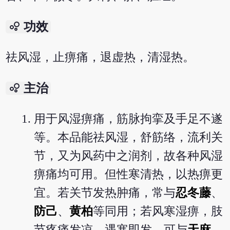
bubble_chart
功效
祛风湿，止痹痛，退虚热，清湿热。
bubble_chart
主治
用于风湿痹痛，筋脉拘挛及手足不遂
等。本品能祛风湿，舒筋络，流利关
节，又为风药中之润剂，故各种风湿
痹痛均可用。但性寒清热，以热痹更
宜。若关节发热肿痛，常与
忍冬藤
、
防己
、
黄柏
等同用；若风寒湿痹，肢
节疼痛发凉，遇寒即发，可与
天麻
、