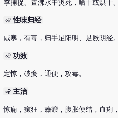
季捕捉。置沸水中烫死，晒干或烘干
性味归经
bubble_chart
咸寒，有毒，归手足阳明、足厥阴经
功效
bubble_chart
定惊，破瘀，通便，攻毒。
主治
bubble_chart
惊痫，癫狂，癥瘕，腹胀便结，血痢