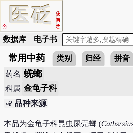
医
砭
沈
药
home
子
数据库
电子书
常用中药
类别
归经
拼音
蜣螂
药名
金龟子科
科属
品种来源
bubble_chart
本品为金龟子科昆虫屎壳螂 (
Cathsrsiu