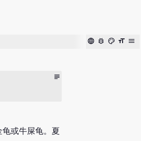
language
bug_report
color_lens
format_size
menu
subject
称粪金龟或牛屎龟。夏