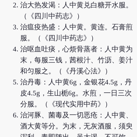
治大热发渴：人中黄兑白糖开水服。
（《四川中药志》）
治瘟疫热盛：人中黄。黄连。石膏煎
服。（《四川中药志》）
治呕血吐痰，心烦骨蒸者：人中黄为
末，每服三钱，茜根汁、竹沥、姜汁
和匀服之。（《丹溪心法》）
治丹毒：人中黄6g，金银花4.5g，丹
皮4.5g，生山栀6g。水煎，一日三次
分服。（《现代实用中药》）
治河豚、菌毒及一切恶疮：人中黄、
酒大黄等分。为末，无灰酒服，须臾