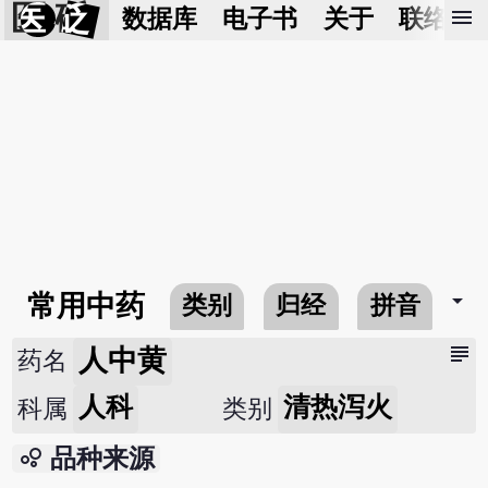
医 砭
menu
数据库
电子书
关于
联络我
arrow_drop_down
常用中药
类别
归经
拼音
subject
人中黄
药名
人科
清热泻火
科属
类别
bubble_chart
品种来源