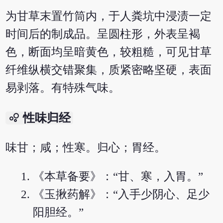
为甘草末置竹筒内，于人粪坑中浸渍一定
时间后的制成品。呈圆柱形，外表呈褐
色，断面均呈暗黄色，较粗糙，可见甘草
纤维纵横交错聚集，质紧密略坚硬，表面
易剥落。有特殊气味。
bubble_chart
性味归经
味甘；咸；性寒。归心；胃经。
《本草备要》：“甘、寒，入胃。”
《玉揪药解》：“入手少阴心、足少
阳胆经。”