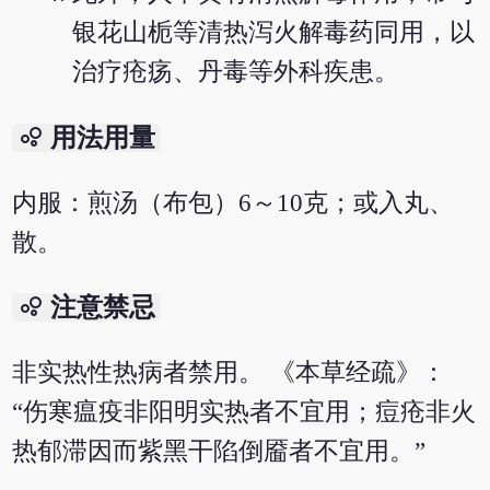
银花山栀等清热泻火解毒药同用，以
治疗疮疡、丹毒等外科疾患。
bubble_chart
用法用量
内服：煎汤（布包）6～10克；或入丸、
散。
bubble_chart
注意禁忌
非实热性热病者禁用。 《本草经疏》：
“伤寒瘟疫非阳明实热者不宜用；痘疮非火
热郁滞因而紫黑干陷倒靥者不宜用。”