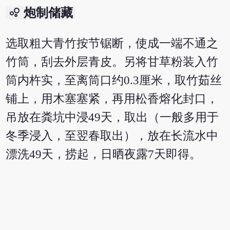
bubble_chart
炮制储藏
选取粗大青竹按节锯断，使成一端不通之
竹筒，刮去外层青皮。另将甘草粉装入竹
筒内杵实，至离筒口约0.3厘米，取竹茹丝
铺上，用木塞塞紧，再用松香熔化封口，
吊放在粪坑中浸49天，取出（一般多用于
冬季浸入，至翌春取出），放在长流水中
漂洗49天，捞起，日晒夜露7天即得。