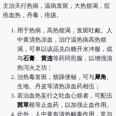
主治天行热病，温病发斑，大热烦渴，痘
疮血热，丹毒，疮疡。
用于热病，高热烦渴，发斑吐衄。人
中黄清热凉血，治疗温热病高热烦
渴，可单以该品兑白糖开水冲服，或
与
石膏
、
黄连
等药同煎服，以增强清
热泻火之功；
治热毒发斑，烦躁便秘，可与
犀角
、
生地
、丹皮等清热凉血药相伍；
若治血热妄行之吐血心烦者，可配伍
茜草
根等止血药，以加强止血作用。
此外，人中黄有清热解毒作用，常与