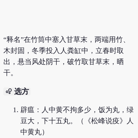
“释名”在竹筒中塞入甘草末，两端用竹、
木封固，冬季投入人粪缸中，立春时取
出，悬当风处阴干，破竹取甘草末，晒
干。
bubble_chart
选方
辟瘟：人中黄不拘多少，饭为丸，绿
豆大，下十五丸。（《松峰说疫》人
中黄丸）