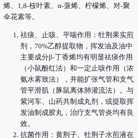
烯、1,8-桉叶素、α-蒎烯、柠檬烯、对-聚
伞花素等。
祛痰、止咳、平喘作用：牡荆果实煎
剂，70%乙醇提取物，挥发油及油中
主要成分β-丁香烯均有明显祛痰作用
（小鼠酚红法）和一定止咳作用（浓
氨水雾致法），并能扩张气管和支气
管平滑肌（豚鼠离体肺灌流法）。与
紫河车、山药共制成丸剂，或提取挥
发油制成胶丸，治疗支气管炎均有良
效。
抗菌作用：黄荆子、牡荆子水煎液在