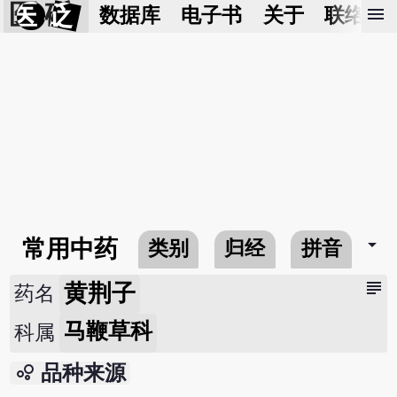
医 砭
menu
数据库
电子书
关于
联络我
arrow_drop_down
常用中药
类别
归经
拼音
subject
黄荆子
药名
马鞭草科
科属
bubble_chart
品种来源