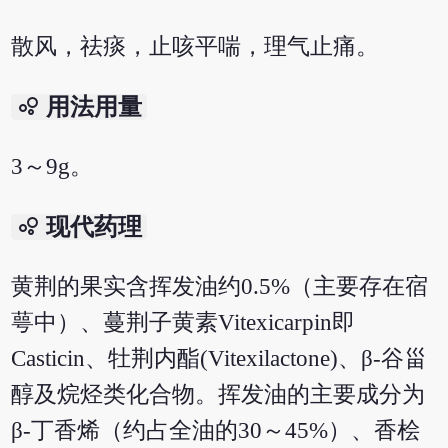
散风，祛痰，止咳平喘，理气止痛。
bubble_chart
用法用量
3～9g。
bubble_chart
现代药理
黄荆的果实含挥发油约0.5%（主要存在宿
萼中）、蔓荆子黄素Vitexicarpin即
Casticin、牡荆内酯(Vitexilactone)、β-谷甾
醇及烷烃类化合物。挥发油的主要成分为
β-丁香烯（约占全油的30～45%）、香桧