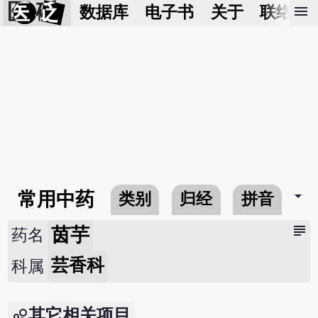
医 砭
menu
数据库
电子书
关于
联络我
arrow_drop_down
常用中药
类别
归经
拼音
subject
茵芋
药名
芸香科
科属
其它相关项目