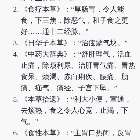
《食疗本草》：“厚肠胃，令人能
食，下三焦，除恶气，和子食之更
好……通十二经脉。”
《日华子本草》：“治痃癖气块。”
《中药大辞典》：“舒肝理气，活血
止痛，除烦利尿。治肝胃气痛、胃热
食呆、烦渴、赤白痢疾、腰痛、肋
痛、疝气、痛经、子宫下坠。”
《本草拾遗》：“利大小便，宣通，
去烦热，食之令人心宽，止渴，下
气。”
《食性本草》：“主胃口热闭，反胃