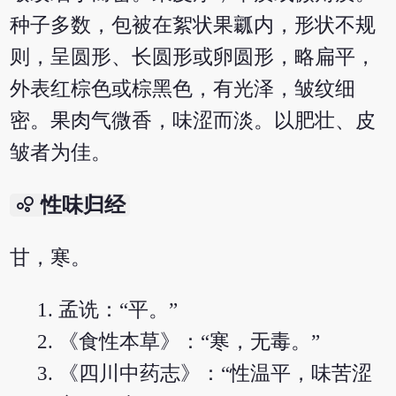
种子多数，包被在絮状果瓤内，形状不规
则，呈圆形、长圆形或卵圆形，略扁平，
外表红棕色或棕黑色，有光泽，皱纹细
密。果肉气微香，味涩而淡。以肥壮、皮
皱者为佳。
bubble_chart
性味归经
甘，寒。
孟诜：“平。”
《食性本草》：“寒，无毒。”
《四川中药志》：“性温平，味苦涩