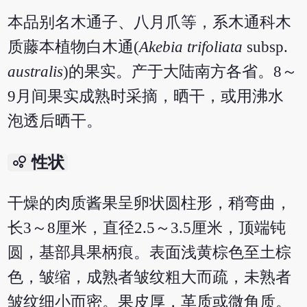
本品别名木通子、八月爪等，系木通科木
质藤本植物白木通(
Akebia trifoliata
subsp.
australis
)的果实。产于大陆南方各省。8～
9月间果实成熟时采摘，晒干，或用沸水
泡透后晒干。
bubble_chart
性状
干燥的肉质酱果呈卵状圆柱形，稍弯曲，
长3～8厘米，直径2.5～3.5厘米，顶端钝
圆，基部具果柄痕。表面浅黄棕色至土棕
色，皱缩，成熟者皱纹粗大而疏，未熟者
皱纹细小而密。果皮厚，革质或微角质。