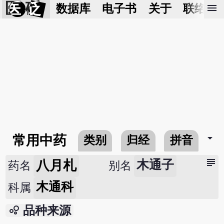
医 砭
menu
数据库
电子书
关于
联络我
arrow_drop_down
常用中药
类别
归经
拼音
subject
八月札
木通子
药名
别名
木通科
科属
bubble_chart
品种来源