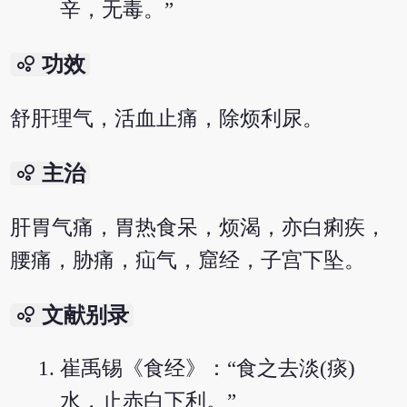
辛，无毒。”
bubble_chart
功效
舒肝理气，活血止痛，除烦利尿。
bubble_chart
主治
肝胃气痛，胃热食呆，烦渴，亦白痢疾，
腰痛，胁痛，疝气，窟经，子宫下坠。
bubble_chart
文献别录
崔禹锡《食经》：“食之去淡(痰)
水，止赤白下利。”