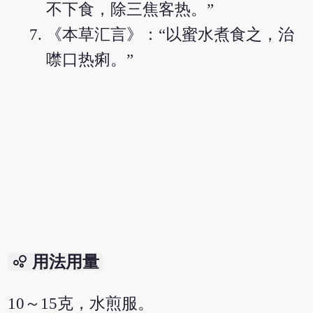
不下食，除三焦客热。”
《本草汇言》：“以蜜水煮食之，治
噤口热痢。”
bubble_chart
用法用量
10～15克，水煎服。