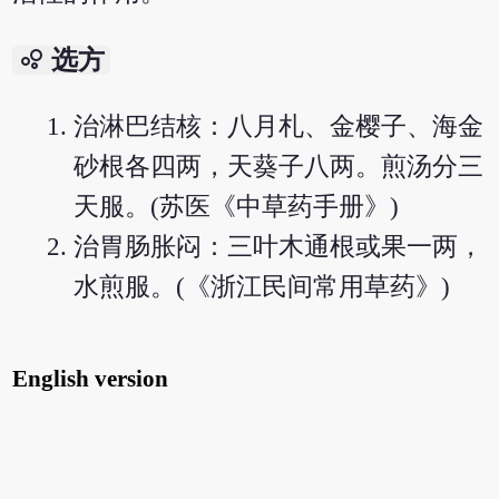
bubble_chart
选方
治淋巴结核：八月札、金樱子、海金
砂根各四两，天葵子八两。煎汤分三
天服。(苏医《中草药手册》)
治胃肠胀闷：三叶木通根或果一两，
水煎服。(《浙江民间常用草药》)
English version