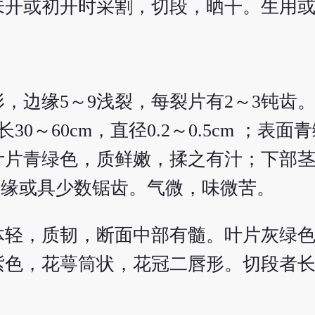
未开或初开时采割，切段，晒干。生用
，边缘5～9浅裂，每裂片有2～3钝齿
0～60cm，直径0.2～0.5cm ；表
片青绿色，质鲜嫩，揉之有汁；下部茎
全缘或具少数锯齿。气微，味微苦。
体轻，质韧，断面中部有髓。叶片灰绿
色，花萼筒状，花冠二唇形。切段者长约