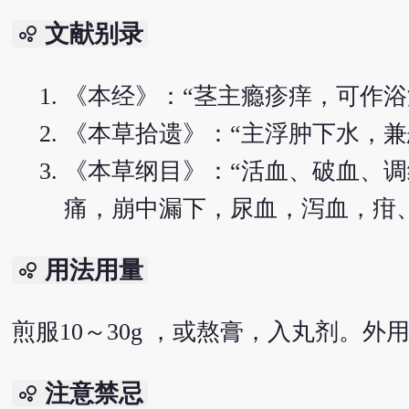
文献别录
bubble_chart
《本经》：“茎主瘾疹痒，可作浴
《本草拾遗》：“主浮肿下水，兼
《本草纲目》：“活血、破血、
痛，崩中漏下，尿血，泻血，疳
用法用量
bubble_chart
煎服10～30g ，或熬膏，入丸剂。
注意禁忌
bubble_chart