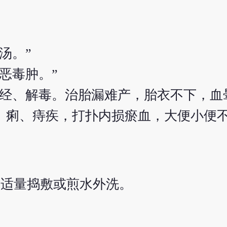
汤。”
恶毒肿。”
调经、解毒。治胎漏难产，胎衣不下，血
、痢、痔疾，打扑内损瘀血，大便小便不
外用适量捣敷或煎水外洗。