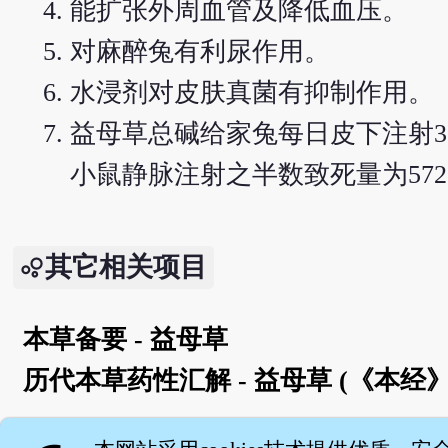
能扩张外周血管及降低血压。
对麻醉兔有利尿作用。
水浸剂对皮肤真菌有抑制作用。
益母草总碱给家兔每日皮下注射3
小鼠静脉注射之半数致死量为572.2
其它相关项目
本草备要 - 益母草
历代本草药性汇解 - 益母草 (《本经》
English version