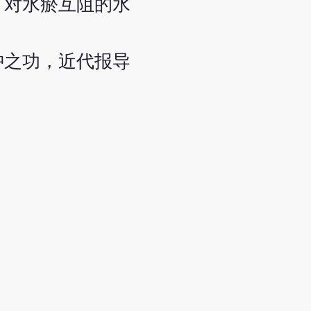
，对水瘀互阻的水
。
肿之功，近代报导