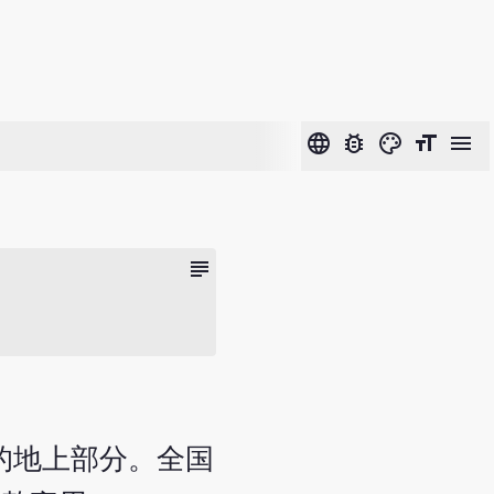
language
bug_report
color_lens
format_size
menu
subject
) 的地上部分。全国