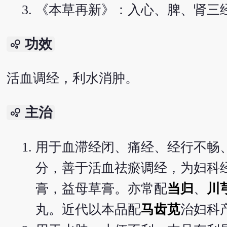
《本草再新》：入心、脾、肾三
功效
bubble_chart
活血调经，利水消肿。
主治
bubble_chart
用于血滞经闭、痛经、经行不畅
分，善于活血祛瘀调经，为妇科
膏，益母草膏。亦常配
当归
、
川
丸。近代以本品配
马齿苋
治妇科