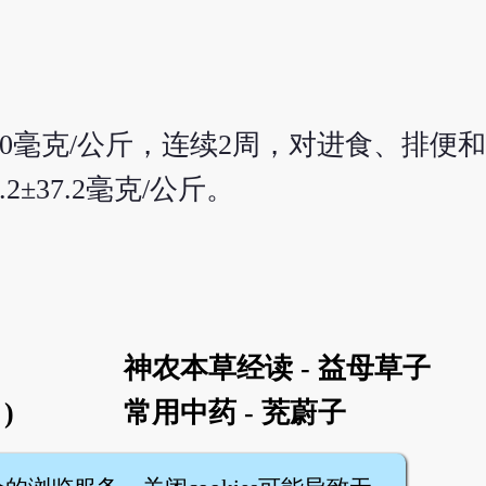
0毫克/公斤，连续2周，对进食、排便
±37.2毫克/公斤。
神农本草经读 - 益母草子
)
常用中药 - 茺蔚子