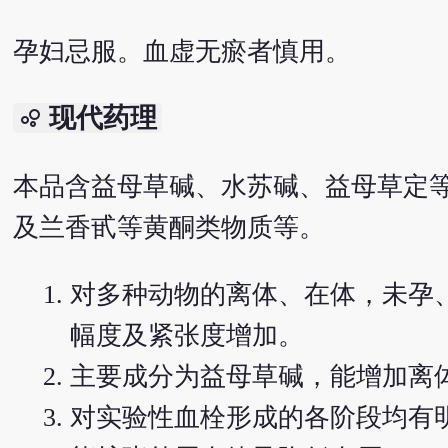
孕妇忌服。血虚无瘀者慎用。
现代药理
bubble_chart
本品含益母草碱、水苏碱、益母草定
及兰香甙等黄酮类物质等。
对多种动物的离体、在体，未孕
幅度及紧张度增加。
主要成分为益母草碱，能增加离
对实验性血栓形成的各阶段均有