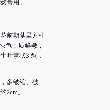
或熬膏用。
。花前期茎呈方柱
面青绿色；质鲜嫩，
生叶掌状3 裂，
色，多皱缩、破
2cm。