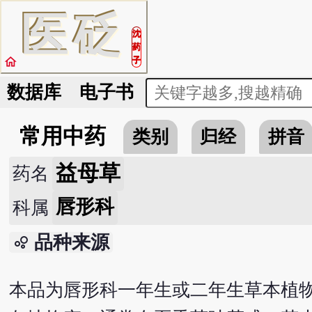
医
砭
沈
药
home
子
数据库
电子书
常用中药
类别
归经
拼音
益母草
药名
唇形科
科属
品种来源
bubble_chart
本品为唇形科一年生或二年生草本植物