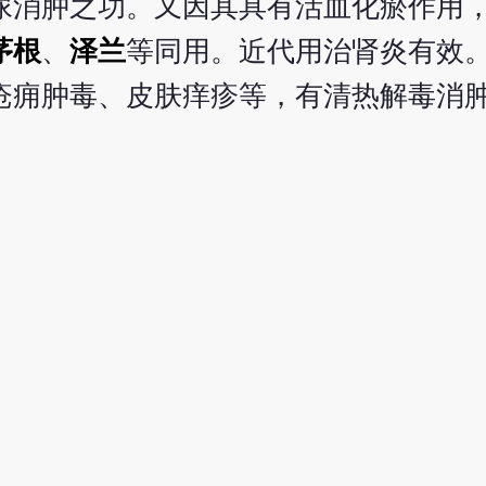
尿消肿之功。又因其具有活血化瘀作用
茅根
、
泽兰
等同用。近代用治肾炎有效
疮痈肿毒、皮肤痒疹等，有清热解毒消
。