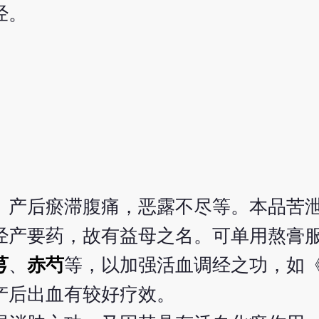
经。
、产后瘀滞腹痛，恶露不尽等。本品苦
经产要药，故有益母之名。可单用熬膏
芎
、
赤芍
等，以加强活血调经之功，如
产后出血有较好疗效。