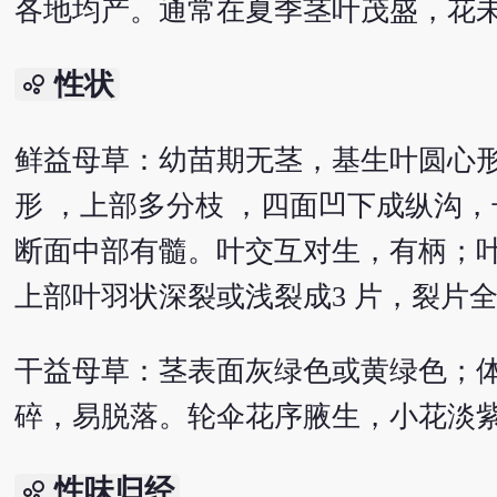
各地均产。通常在夏季茎叶茂盛，花
性状
bubble_chart
鲜益母草：幼苗期无茎，基生叶圆心形
形 ，上部多分枝 ，四面凹下成纵沟，长3
断面中部有髓。叶交互对生，有柄；叶
上部叶羽状深裂或浅裂成3 片，裂片
干益母草：茎表面灰绿色或黄绿色；
碎，易脱落。轮伞花序腋生，小花淡紫
性味归经
bubble_chart