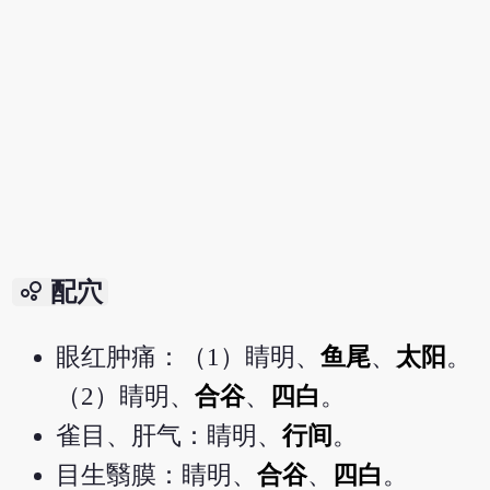
bubble_chart
配穴
眼红肿痛：（1）睛明、
鱼尾
、
太阳
。
（2）睛明、
合谷
、
四白
。
雀目、肝气：睛明、
行间
。
目生翳膜：睛明、
合谷
、
四白
。