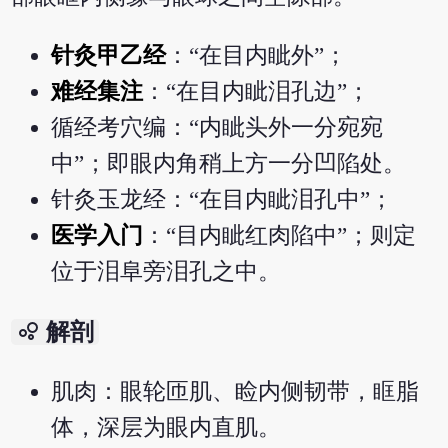
针灸甲乙经
：“在目内眦外”；
难经集注
：“在目内眦泪孔边”；
循经考穴编：“内眦头外一分宛宛
中”；即眼内角稍上方一分凹陷处。
针灸玉龙经：“在目内眦泪孔中”；
医学入门
：“目内眦红肉陷中”；则定
位于泪阜旁泪孔之中。
bubble_chart
解剖
肌肉：眼轮匝肌、睑内侧韧带，眶脂
体，深层为眼内直肌。