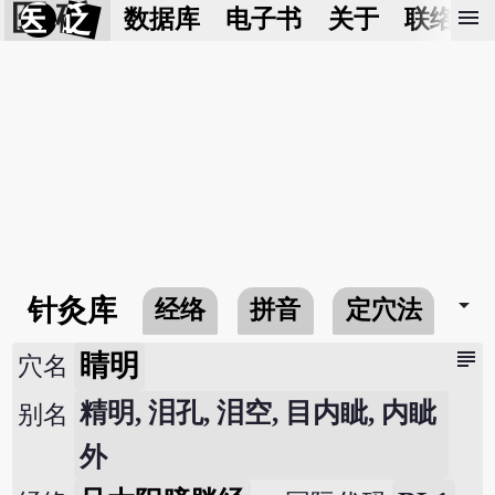
医 砭
menu
数据库
电子书
关于
联络我
arrow_drop_down
针灸库
经络
拼音
定穴法
常
subject
睛明
穴名
精明, 泪孔, 泪空, 目内眦, 内眦
别名
外