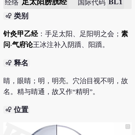
足太阳膀胱经
BL1
经络
国际代码
bubble_chart
类别
针灸甲乙经
：手足太阳、足阳明之会；
素
问
‧
气府论
王冰注补入阴蹻、阳蹻。
bubble_chart
释名
睛，眼睛；明，明亮。穴治目视不明，故
名。精与睛通，故又作“精明”。
bubble_chart
位置