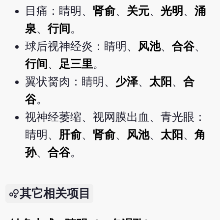
目痛：睛明、
肾俞
、
关元
、
光明
、
涌
泉
、
行间
。
球后视神经炎：睛明、
风池
、
合谷
、
行间
、
足三里
。
翼状胬肉：睛明、
少泽
、
太阳
、
合
谷
。
视神经萎缩、视网膜出血、青光眼：
睛明、
肝俞
、
肾俞
、
风池
、
太阳
、
角
孙
、
合谷
。
其它相关项目