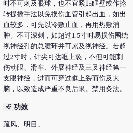
时不可刺及眼球，也不宜紧贴眶壁或作捻
转提插手法以免损伤血管引起出血，如出
血较多，可先以冷敷止血，再用热敷消
肿。不可深刺，如超过1.5寸时易损伤围绕
视神经孔的总腱环并可累及视神经。若超
过2寸时，针尖可达眶上裂，不但可能刺
伤动眼、滑车、外展神经及三叉神经第一
支眼神经，进而可穿过眶上裂而伤及大
脑，以致造成严重不良后果。禁用灸法。
bubble_chart
功效
疏风、明目。