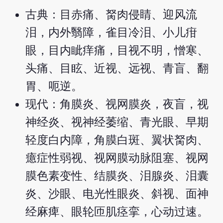
古典：目赤痛、胬肉侵睛、迎风流
泪，内外翳障，雀目冷泪、小儿疳
眼，目内眦痒痛，目视不明，憎寒、
头痛、目眩、近视、远视、青盲、翻
胃、呃逆。
现代：角膜炎、视网膜炎，夜盲，视
神经炎、视神经萎缩、青光眼、早期
轻度白内障，角膜白斑、翼状胬肉、
癔症性弱视、视网膜动脉阻塞、视网
膜色素变性、结膜炎、泪腺炎、泪囊
炎、沙眼、电光性眼炎、斜视、面神
经麻痺、眼轮匝肌痉挛，心动过速。