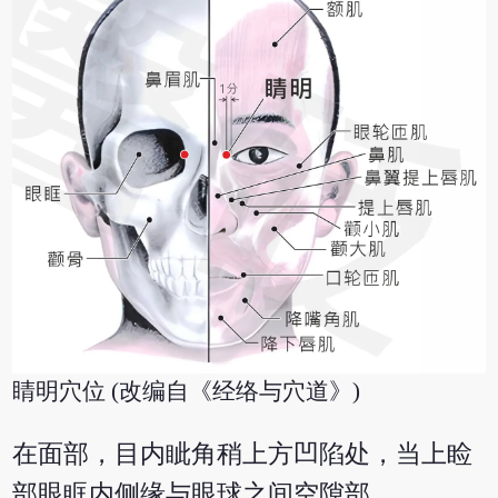
睛明穴位 (改编自《经络与穴道》)
在面部，目内眦角稍上方凹陷处，当上睑
部眼眶内侧缘与眼球之间空隙部。