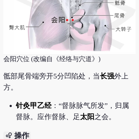
会阳穴位 (改编自《经络与穴道》)
骶部尾骨端旁开5分凹陷处，当
长强
外上
方。
针灸甲乙经
：“督脉脉气所发”，归属
督脉。应作督脉、足
太阳
之会。
bubble_chart
操作