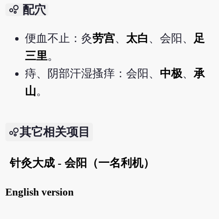
bubble_chart
配穴
便血不止：灸
劳宫
、
太白
、会阳、
足
三里
。
痔、阴部汗湿搔痒：会阳、
中极
、
承
山
。
其它相关项目
针灸大成 - 会阳（一名利机）
English version