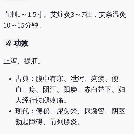
直刺1～1.5寸。艾炷灸3～7壮，艾条温灸
10～15分钟。
bubble_chart
功效
止泻、提肛。
古典：腹中有寒、泄泻、痢疾、便
血、痔、阴汗、阳痿、赤白带下、妇
人经行腰腿疼痛。
现代：便秘、尿失禁、尿潴留、阴茎
勃起障碍、前列腺炎。