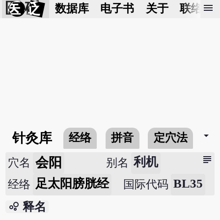
医 砭
menu
数据库
电子书
关于
联络我
arrow_drop_down
针灸库
经络
拼音
定穴法
常
subject
会阳
利机
穴名
别名
足太阳膀胱经
BL35
经络
国际代码
bubble_chart
释名