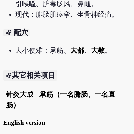
引喉嗌、脏毒肠风、鼻衄。
现代：腓肠肌痉挛、坐骨神经痛。
bubble_chart
配穴
大小便难：承筋、
大都
、
大敦
。
其它相关项目
针灸大成 - 承筋（一名腨肠、一名直
肠）
English version