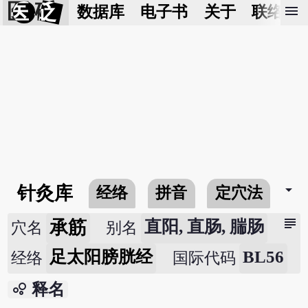
医 砭
menu
数据库
电子书
关于
联络我
arrow_drop_down
针灸库
经络
拼音
定穴法
常
subject
承筋
直阳, 直肠, 腨肠
穴名
别名
足太阳膀胱经
BL56
经络
国际代码
bubble_chart
释名