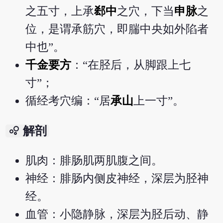
之五寸，上承
郄中
之穴，下当
申脉
之
位，是谓承筋穴，即腨中央如外陷者
中也”。
千金要方
：“在胫后，从脚跟上七
寸”；
循经考穴编：“居
承山
上一寸”。
bubble_chart
解剖
肌肉：腓肠肌两肌腹之间。
神经：腓肠内侧皮神经，深层为胫神
经。
血管：小隐静脉，深层为胫后动、静