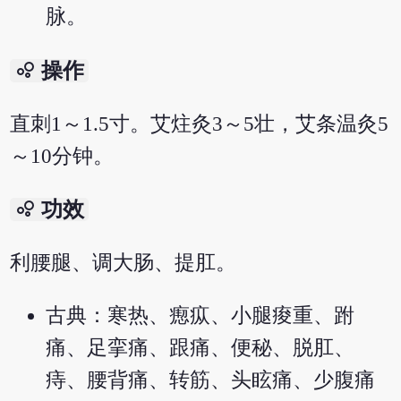
脉。
bubble_chart
操作
直刺1～1.5寸。艾炷灸3～5壮，艾条温灸5
～10分钟。
bubble_chart
功效
利腰腿、调大肠、提肛。
古典：寒热、瘛疭、小腿痠重、跗
痛、足挛痛、跟痛、便秘、脱肛、
痔、腰背痛、转筋、头眩痛、少腹痛