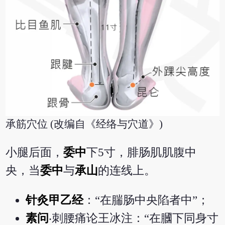
承筋穴位 (改编自《经络与穴道》)
小腿后面，
委中
下5寸，腓肠肌肌腹中
央，当
委中
与
承山
的连线上。
针灸甲乙经
：“在腨肠中央陷者中”；
素问
‧刺腰痛论王冰注：“在膕下同身寸