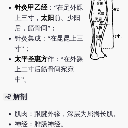
针灸甲乙经
：“在足外踝
上三寸，
太阳
前、少阳
后，筋骨间”；
针灸集成：“在昆昆上三
寸”；
太平圣惠方
作：“在外踝
上二寸后筋骨间宛宛
中”。
bubble_chart
解剖
肌肉：跟腱外缘，深层为屈拇长肌。
神经：腓肠神经。