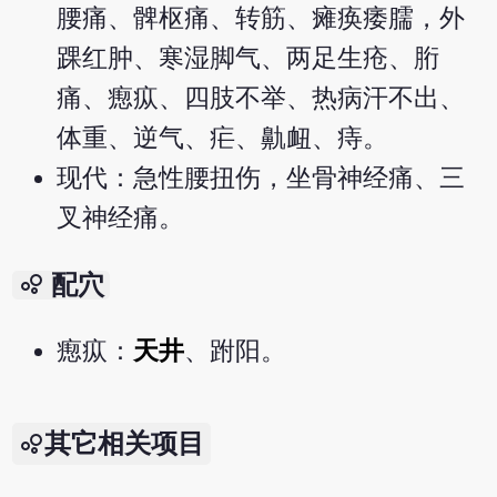
腰痛、髀枢痛、转筋、瘫痪痿臑，外
踝红肿、寒湿脚气、两足生疮、胻
痛、瘛疭、四肢不举、热病汗不出、
体重、逆气、疟、鼽衄、痔。
现代：急性腰扭伤，坐骨神经痛、三
叉神经痛。
bubble_chart
配穴
瘛疭：
天井
、跗阳。
其它相关项目