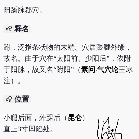
阳蹻脉郄穴。
bubble_chart
释名
跗，泛指条状物的末端。穴居跟腱外缘，
故名。由于穴在“太阳前、少阳后”，依附
于阳脉，故又名“附阳”（
素问
‧
气穴论
王冰
注）。
bubble_chart
位置
小腿后面，外踝后（
昆仑
）
直上3寸凹陷处。