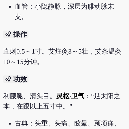
血管：小隐静脉，深层为腓动脉末
支。
bubble_chart
操作
直刺0.5～1寸。艾炷灸3～5壮，艾条温灸
10～15分钟。
bubble_chart
功效
利腰腿、清头目。
灵枢
‧
卫气
：“足太阳之
本，在跟以上五寸中。”
古典：头重、头痛、眩晕、颈项痛、