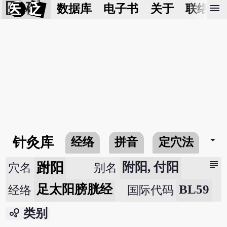
医 砭
menu
数据库
电子书
关于
联络我
arrow_drop_down
针灸库
经络
拼音
定穴法
常
subject
跗阳
附阳, 付阳
穴名
别名
足太阳膀胱经
BL59
经络
国际代码
bubble_chart
类别