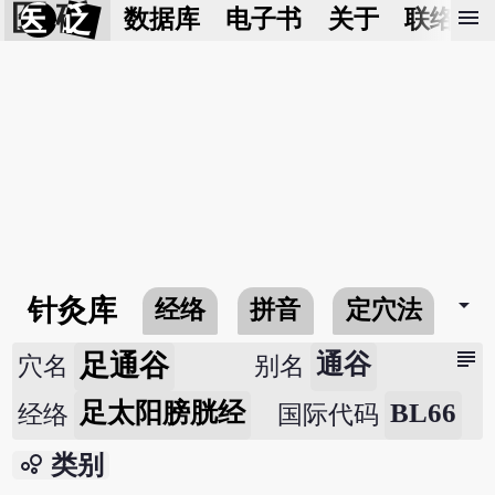
医 砭
menu
数据库
电子书
关于
联络我
arrow_drop_down
针灸库
经络
拼音
定穴法
常
subject
足通谷
通谷
穴名
别名
足太阳膀胱经
BL66
经络
国际代码
bubble_chart
类别