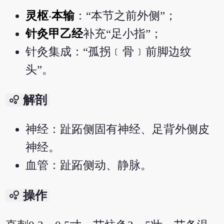
灵枢
‧
本输
：“本节之前外侧”；
针灸甲乙经
补充“足小指”；
针灸集成：“孤拐﹝骨﹞前脚边纹
头”。
bubble_chart
解剖
神经：趾跖侧固有神经、足背外侧皮
神经。
血管：趾跖侧动、静脉。
bubble_chart
操作