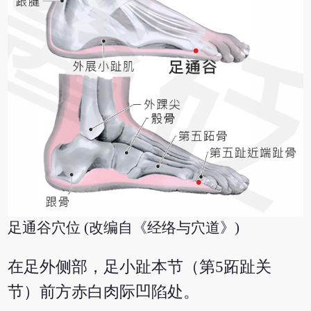
足通谷穴位 (改编自《经络与穴道》)
在足外侧部，足小趾本节（第5跖趾关
节）前方赤白肉际凹陷处。