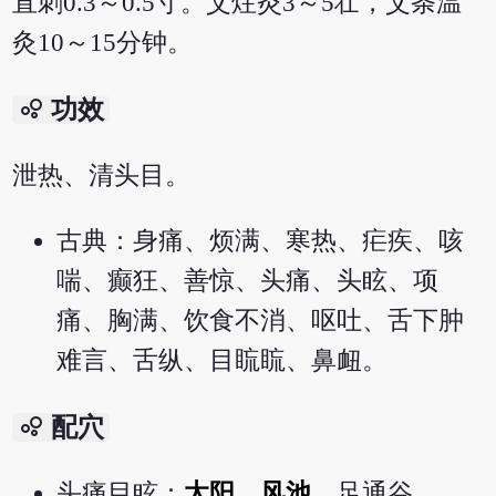
直刺0.3～0.5寸。艾炷灸3～5壮，艾条温
灸10～15分钟。
bubble_chart
功效
泄热、清头目。
古典：身痛、烦满、寒热、疟疾、咳
喘、癫狂、善惊、头痛、头眩、项
痛、胸满、饮食不消、呕吐、舌下肿
难言、舌纵、目䀮䀮、鼻衄。
bubble_chart
配穴
头痛目眩：
太阳
、
风池
、足通谷。