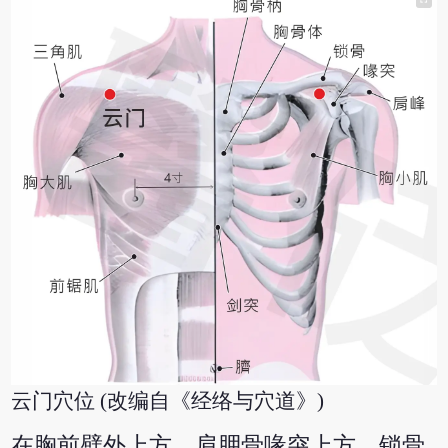
云门穴位 (改编自《经络与穴道》)
在胸前壁外上方，肩胛骨喙突上方，锁骨