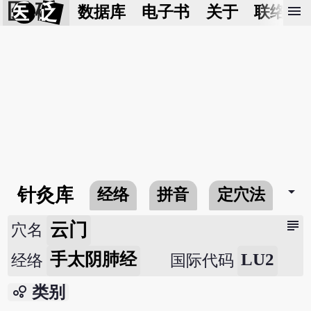
医 砭
menu
数据库
电子书
关于
联络我
arrow_drop_down
针灸库
经络
拼音
定穴法
常
subject
云门
穴名
手太阴肺经
LU2
经络
国际代码
bubble_chart
类别