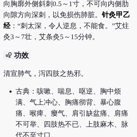
向胸廓外侧斜刺0.5～1寸，不可向内侧肋
向隙方向深刺，以免损伤肺脏。
针灸甲乙
经
：“刺太深，令人逆息，不能食。”艾炷
灸3～7壮，艾条灸5～15分钟。
bubble_chart
功效
清宣肺气，泻四肢之热邪。
古典：咳嗽、喘息、呕逆、胸中烦
满、气上冲心、胸痛彻背、暴心腹
痛、喉痺、瘿气、肩引缺盆痛、肩痛
不可举、四肢热不已、上肢麻木、脉
代不至寸口。