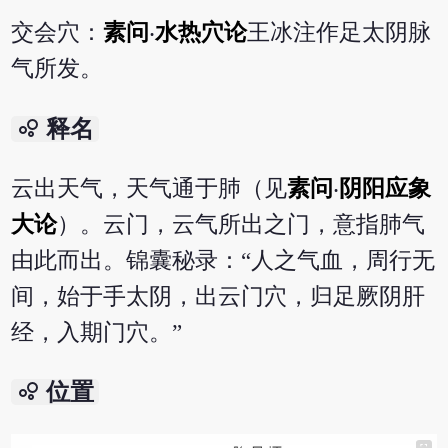
交会穴：
素问
‧
水热穴论
王冰注作足太阴脉
气所发。
bubble_chart
释名
云出天气，天气通于肺（见
素问
‧
阴阳应象
大论
）。云门，云气所出之门，意指肺气
由此而出。锦囊秘录：“人之气血，周行无
间，始于手太阴，出云门穴，归足厥阴肝
经，入期门穴。”
bubble_chart
位置