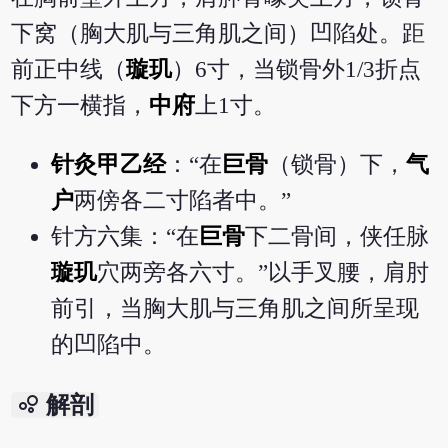
下窝（胸大肌与三角肌之间）凹陷处。距
前正中线（
璇玑
）6寸，当锁骨外1/3折点
下方一横指，
中府
上1寸。
针灸甲乙经
：“在
巨骨
（锁骨）下，
气
户
两傍各二寸陷者中。”
针方六集：“在
巨骨
下二骨间，侠任脉
璇玑
穴两旁各六寸。”以手叉腰，肩肘
前引，当胸大肌与三角肌之间所呈现
的凹陷中。
bubble_chart
解剖