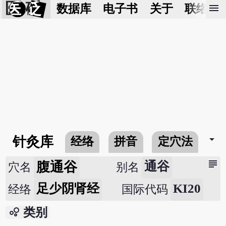
医 砭
menu
数据库
电子书
关于
联络我
arrow_drop_down
针灸库
经络
拼音
定穴法
常
subject
腹通谷
通谷
穴名
别名
足少阴肾经
KI20
经络
国际代码
bubble_chart
类别