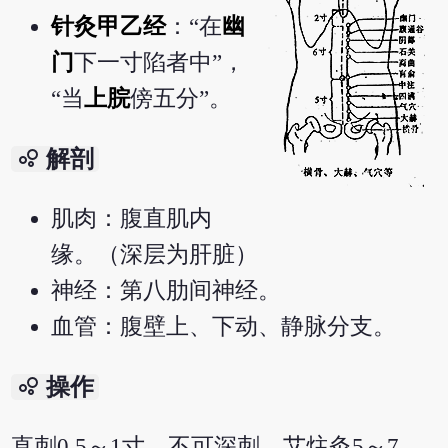
针灸甲乙经
：“在
幽
门
下一寸陷者中”，
“当
上脘
傍五分”。
bubble_chart
解剖
肌肉：腹直肌内
缘。（深层为肝脏）
神经：第八肋间神经。
血管：腹壁上、下动、静脉分支。
bubble_chart
操作
直刺0.5～1寸，不可深刺。艾炷灸5～7