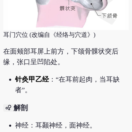
耳门穴位 (改编自《经络与穴道》)
在面颊部耳屏上前方，下颌骨髁状突后
缘，张口呈凹陷处。
针灸甲乙经
：“在耳前起肉，当耳缺
者”。
bubble_chart
解剖
神经：耳颞神经，面神经。