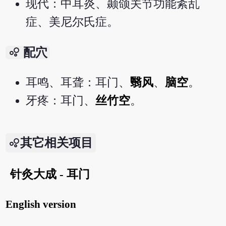
现代：中耳炎、颞颌关节功能紊乱
症、美尼尔氏症。
bubble_chart
配穴
耳鸣、耳聋：耳门、
翳风
、
脑空
。
牙疼：耳门、
丝竹空
。
其它相关项目
针灸大成 - 耳门
English version