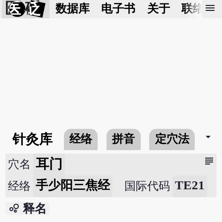
医 砭
menu
数据库
电子书
关于
联络我
arrow_drop_down
针灸库
经络
拼音
定穴法
常
subject
耳门
穴名
手少阳三焦经
TE21
经络
国际代码
bubble_chart
释名