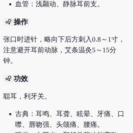
血管：浅颞动、静脉耳前支。
bubble_chart
操作
张口时进针，略向下后方刺入0.8～1寸，
注意避开耳前动脉，艾条温灸5～15分
钟。
bubble_chart
功效
聪耳，利牙关。
古典：耳鸣、耳聋、眩晕、牙痛、口
噤、唇吻强、头颌痛、腰痛。