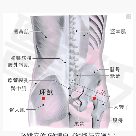
环跳穴位 (改编自《经络与穴道》)