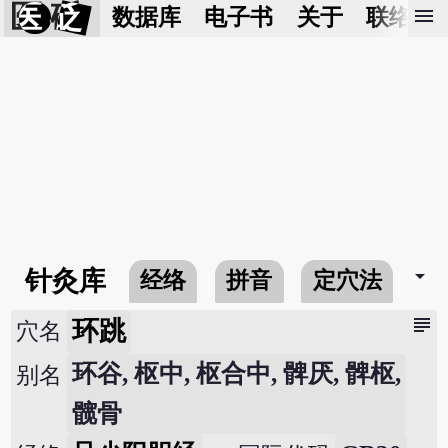
医 砭
menu
数据库
电子书
关于
联络我
arrow_drop_down
针灸库
经络
拼音
定穴法
常
subject
环跳
穴名
环谷, 枢中, 枢合中, 髀厌, 髀枢,
别名
髋骨