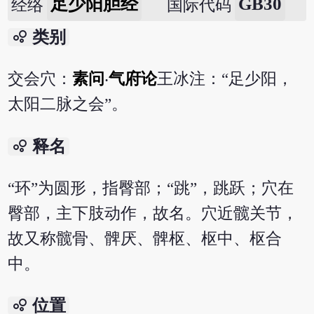
足少阳胆经
GB30
经络
国际代码
bubble_chart
类别
交会穴：
素问
‧
气府论
王冰注：“足少阳，
太阳二脉之会”。
bubble_chart
释名
“环”为圆形，指臀部；“跳”，跳跃；穴在
臀部，主下肢动作，故名。穴近髋关节，
故又称髋骨、髀厌、髀枢、枢中、枢合
中。
bubble_chart
位置