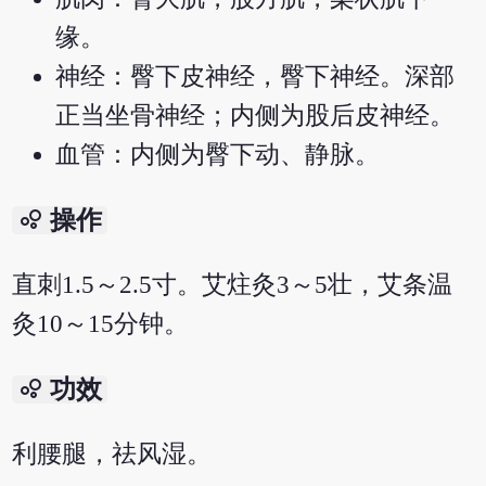
缘。
神经：臀下皮神经，臀下神经。深部
正当坐骨神经；内侧为股后皮神经。
血管：内侧为臀下动、静脉。
bubble_chart
操作
直刺1.5～2.5寸。艾炷灸3～5壮，艾条温
灸10～15分钟。
bubble_chart
功效
利腰腿，祛风湿。