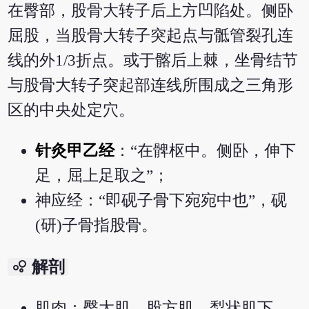
在臀部，股骨大转子后上方凹陷处。侧卧
屈股，当股骨大转子突起点与骶管裂孔连
线的外1/3折点。或于髂后上棘，坐骨结节
与股骨大转子突起部连线所围成之三角形
区的中央处定穴。
针灸甲乙经
：“在髀枢中。侧卧，伸下
足，屈上足取之”；
神应经：“即砚子骨下宛宛中也”，砚
(研)子骨指股骨。
bubble_chart
解剖
肌肉：臀大肌，股方肌，梨状肌下