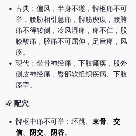
古典：偏风，半身不遂，髀枢痛不可
举，腰胁相引急痛，髀筋瘈疭，腰胯
痛不得转侧，冷风湿痺，痺不仁，股
膝酸痛，胫痛不可屈伸，足麻痺，风
疹。
现代：坐骨神经痛，下肢瘫痪，股外
侧皮神经痛，臀部软组织疾病、下肢
痉挛。
bubble_chart
配穴
髀枢中痛不可举：环跳、
束骨
、
交
信
、
阴交
、
阴谷
。