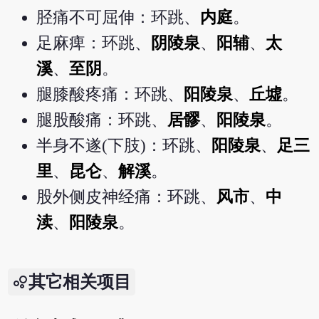
胫痛不可屈伸：环跳、
内庭
。
足麻痺：环跳、
阴陵泉
、
阳辅
、
太
溪
、
至阴
。
腿膝酸疼痛：环跳、
阳陵泉
、
丘墟
。
腿股酸痛：环跳、
居髎
、
阳陵泉
。
半身不遂(下肢)：环跳、
阳陵泉
、
足三
里
、
昆仑
、
解溪
。
股外侧皮神经痛：环跳、
风市
、
中
渎
、
阳陵泉
。
其它相关项目