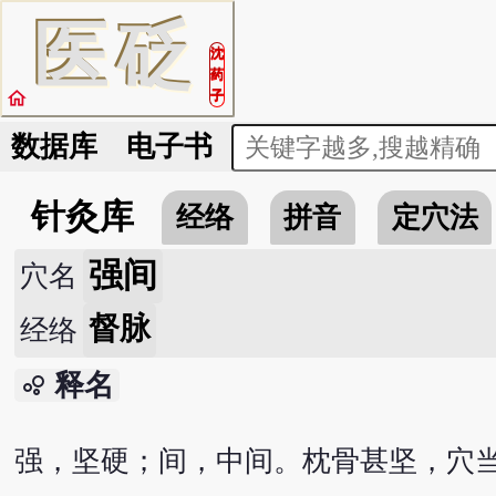
医
砭
沈
药
home
子
数据库
电子书
针灸库
经络
拼音
定穴法
强间
穴名
督脉
经络
释名
bubble_chart
强，坚硬；间，中间。枕骨甚坚，穴