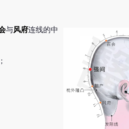
会
与
风府
连线的中
；