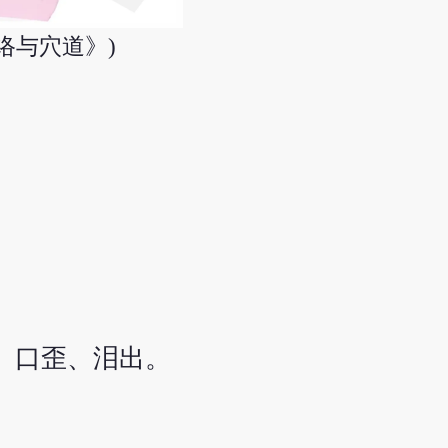
络与穴道》)
、口歪、泪出。