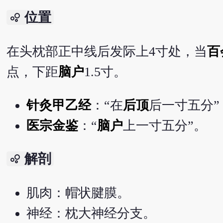
位置
bubble_chart
在头枕部正中线后发际上4寸处，当
百
点，下距
脑户
1.5寸。
针灸甲乙经
：“在
后顶
后一寸五分”
医宗金鉴
：“
脑户
上一寸五分”。
解剖
bubble_chart
肌肉：帽状腱膜。
神经：枕大神经分支。