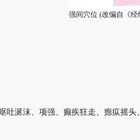
强间穴位 (改编自《经
呕吐涎沫、项强、癫疾狂走、瘛疭摇头