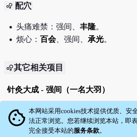
配穴
bubble_chart
头痛难禁：强间、
丰隆
。
烦心：
百会
、强间、
承光
。
其它相关项目
针灸大成 - 强间（一名大羽）
English version
cookie
本网站采用cookies技术提供优质、安
法正常浏览。您若继续浏览本站，即表示
完全接受本站的
服务条款
。