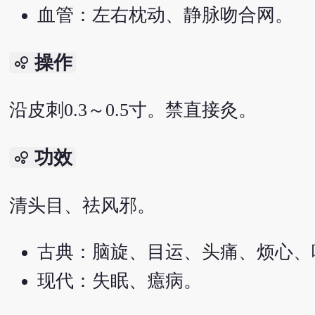
血管：左右枕动、静脉吻合网。
操作
bubble_chart
沿皮刺0.3～0.5寸。禁直接灸。
功效
bubble_chart
清头目、祛风邪。
古典：脑旋、目运、头痛、烦心、
现代：失眠、癔病。