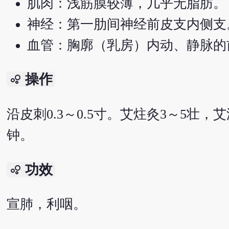
肌肉：浅筋膜较薄，几乎无脂肪。
神经：第一肋间神经前皮支内侧支
血管：胸廓（乳房）内动、静脉的
操作
bubble_chart
沿皮刺0.3～0.5寸。艾炷灸3～5壮，艾
钟。
功效
bubble_chart
宣肺，利咽。