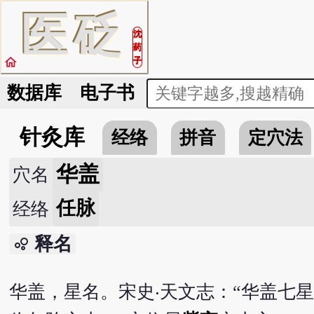
医
砭
沈
药
home
子
数据库
电子书
针灸库
经络
拼音
定穴法
华盖
穴名
任脉
经络
释名
bubble_chart
华盖，星名。宋史‧天文志：“华盖七