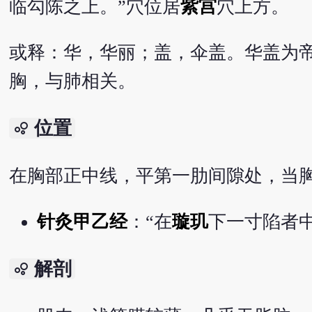
临勾陈之上。”穴位居
紫宫
穴上方。
或释：华，华丽；盖，伞盖。华盖为
胸，与肺相关。
位置
bubble_chart
在胸部正中线，平第一肋间隙处，当
针灸甲乙经
：“在
璇玑
下一寸陷者中
解剖
bubble_chart