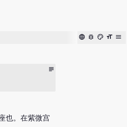
language
bug_report
color_lens
format_size
menu
subject
座也。在紫微宫