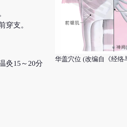
。
前穿支。
华盖穴位 (改编自《经络
温灸15～20分