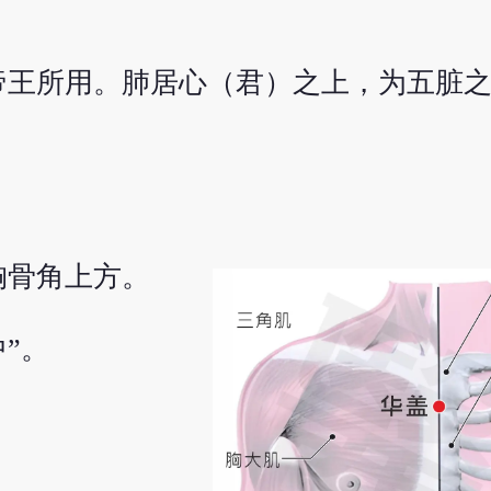
帝王所用。肺居心（君）之上，为五脏
胸骨角上方。
”。