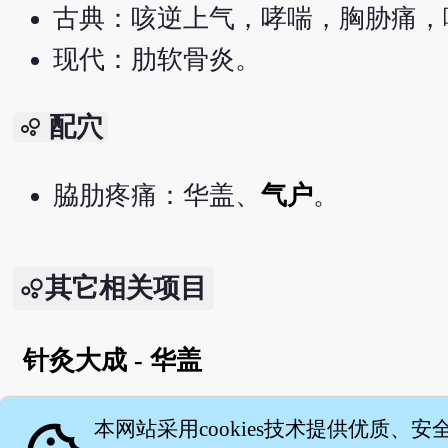
古典：咳逆上气，哮喘，胸胁痛，
现代：肋软骨炎。
配穴
bubble_chart
脇肋疼痛：华盖、
气户
。
其它相关项目
针灸大成 - 华盖
English version
本网站采用cookies技术提供优质、安