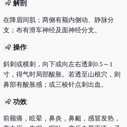
bubble_chart
解剖
在降眉间肌；两侧有额内侧动、静脉分
支；布有滑车神经及面神经分支。
bubble_chart
操作
斜刺或横刺，向下或向左右透刺0.5～1
寸，得气时局部酸胀。若透至山根穴，则
鼻部有酸胀感；或三棱针点刺出血。
bubble_chart
功效
前额痛，眩晕，鼻炎，鼻衄，感冒发热，