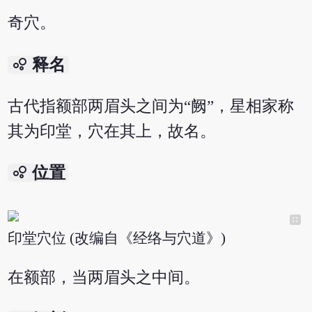
奇穴。
bubble_chart
释名
古代指额部两眉头之间为“阙”，星相家称
其为印堂，穴在其上，故名。
bubble_chart
位置
印堂穴位 (改编自《经络与穴道》)
在额部，当两眉头之中间。