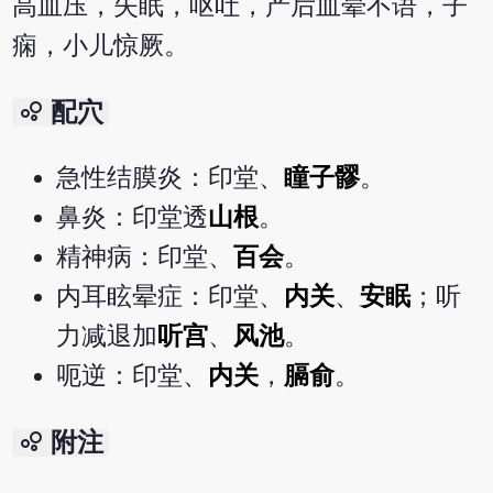
高血压，失眠，呕吐，产后血晕不语，子
痫，小儿惊厥。
bubble_chart
配穴
急性结膜炎：印堂、
瞳子髎
。
鼻炎：印堂透
山根
。
精神病：印堂、
百会
。
内耳眩晕症：印堂、
内关
、
安眠
；听
力减退加
听宫
、
风池
。
呃逆：印堂、
内关
，
膈俞
。
bubble_chart
附注