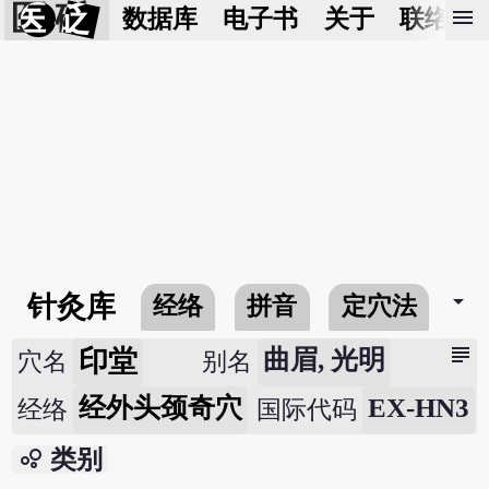
医 砭
menu
数据库
电子书
关于
联络我
arrow_drop_down
针灸库
经络
拼音
定穴法
常
subject
印堂
曲眉, 光明
穴名
别名
经外头颈奇穴
EX-HN3
经络
国际代码
bubble_chart
类别