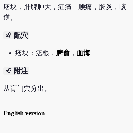
痞块，肝脾肿大，疝痛，腰痛，肠炎，咳
逆。
bubble_chart
配穴
痞块：痞根，
脾俞
，
血海
bubble_chart
附注
从肓门穴分出。
English version