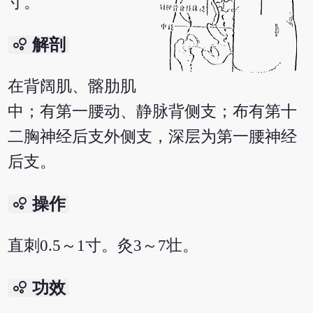
寸。
bubble_chart
解剖
在背阔肌、髂肋肌
中；有第一腰动、静脉背侧支；布有第十
二胸神经后支外侧支，深层为第一腰神经
后支。
bubble_chart
操作
直刺0.5～1寸。灸3～7壮。
bubble_chart
功效