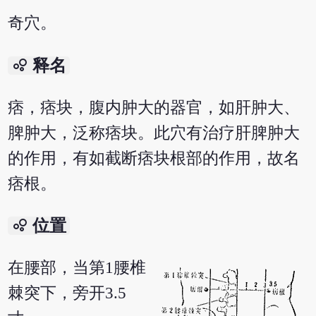
奇穴。
bubble_chart
释名
痞，痞块，腹内肿大的器官，如肝肿大、
脾肿大，泛称痞块。此穴有治疗肝脾肿大
的作用，有如截断痞块根部的作用，故名
痞根。
bubble_chart
位置
在腰部，当第1腰椎
棘突下，旁开3.5