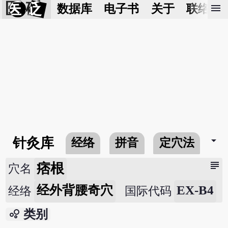
医 砭
menu
数据库
电子书
关于
联络我
arrow_drop_down
针灸库
经络
拼音
定穴法
常
subject
痞根
穴名
经外背腰奇穴
EX-B4
经络
国际代码
bubble_chart
类别