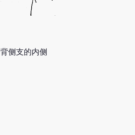
脉背侧支的内侧