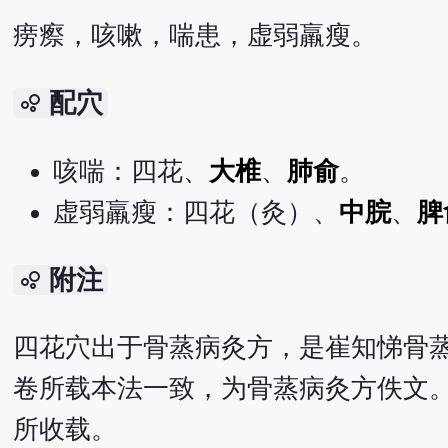
痨瘵，咳嗽，喘患，虚弱羸瘦。
配穴
bubble_chart
咳喘：四花、
大椎
、
肺俞
。
虚弱羸瘦：四花（灸）、
中脘
、
脾
附注
bubble_chart
四花穴出于骨蒸病灸方，是崔知悌骨
卷所载本法一致，为骨蒸病灸方佚文
所收载。