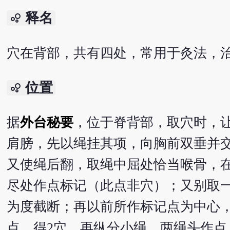
释名
bubble_chart
穴在背部，共有四处，常用于灸法，
位置
bubble_chart
据
外台秘要
，位于脊背部，取穴时，
肩膀，先以绳挂其项，向胸前双垂并
又使绳后翻，取绳中屈处恰当喉骨，
尽处作点标记（此点非穴）；又别取
为度截断；再以前所作标记点为中心
点，得2穴，再纵分小绳，两绳头作点