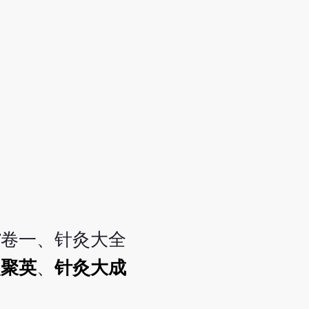
方
卷一、针灸大全
灸聚英
、
针灸大成