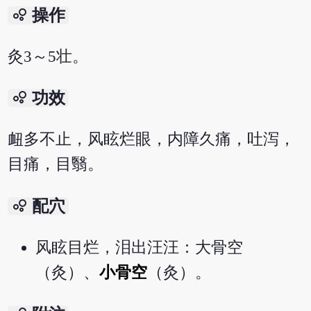
bubble_chart
操作
灸3～5壮。
bubble_chart
功效
衄多不止，风眩烂眼，内障久痛，吐泻，
目痛，目翳。
bubble_chart
配穴
风眩目烂，泪出汪汪：大骨空
（灸）、
小骨空
（灸）。