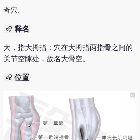
奇穴。
bubble_chart
释名
大，指大拇指；穴在大拇指两指骨之间的
关节空隙处，故名大骨空。
bubble_chart
位置