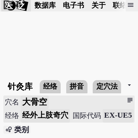
医 砭
menu
数据库
电子书
关于
联络我
arrow_drop_down
针灸库
经络
拼音
定穴法
常
subject
大骨空
穴名
经外上肢奇穴
EX-UE5
经络
国际代码
bubble_chart
类别