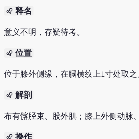
释名
bubble_chart
意义不明，存疑待考。
位置
bubble_chart
位于膝外侧缘，在膕横纹上1寸处取之
解剖
bubble_chart
布有髂胫束、股外肌；膝上外侧动脉
操作
bubble_chart