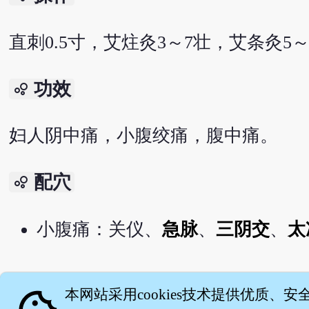
直刺0.5寸，艾炷灸3～7壮，艾条灸5～
功效
bubble_chart
妇人阴中痛，小腹绞痛，腹中痛。
配穴
bubble_chart
小腹痛：关仪、
急脉
、
三阴交
、
太
English version
本网站采用cookies技术提供优质、安