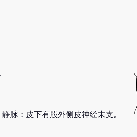
。
、静脉；皮下有股外侧皮神经末支。