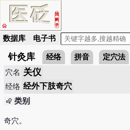
医
砭
沈
药
home
子
数据库
电子书
针灸库
经络
拼音
定穴法
关仪
穴名
经外下肢奇穴
经络
类别
bubble_chart
奇穴。