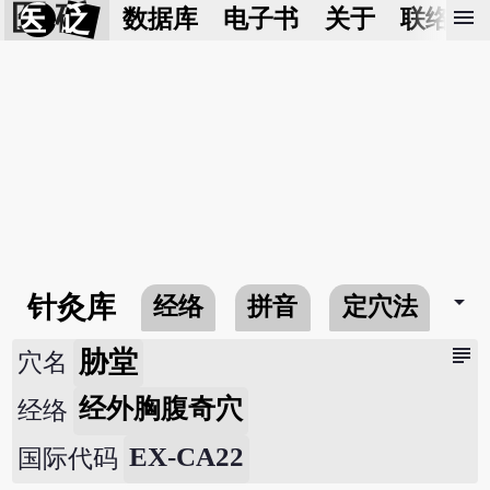
医 砭
menu
数据库
电子书
关于
联络我
arrow_drop_down
针灸库
经络
拼音
定穴法
常
subject
胁堂
穴名
经外胸腹奇穴
经络
EX-CA22
国际代码