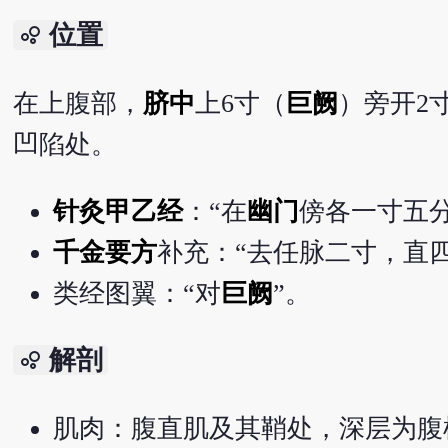
位置
bubble_chart
在上腹部，
脐中
上6寸（
巨阙
）旁开2
凹陷处。
针灸甲乙经
：“在
幽门
傍各一寸五分
千金要方
补充：“去任脉二寸，直四
类经图翼：“对
巨阙
”。
解剖
bubble_chart
肌肉：腹直肌及其鞘处，深层为腹