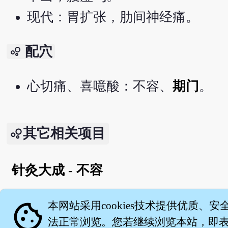
现代：胃扩张，肋间神经痛。
配穴
bubble_chart
心切痛、喜噫酸：不容、
期门
。
其它相关项目
针灸大成 - 不容
English version
cookie
本网站采用cookies技术提供优质、安
法正常浏览。您若继续浏览本站，即表示