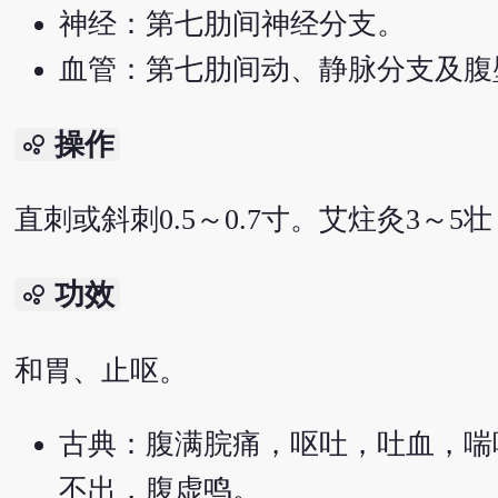
神经：第七肋间神经分支。
血管：第七肋间动、静脉分支及腹
操作
bubble_chart
直刺或斜刺0.5～0.7寸。艾炷灸3～5
功效
bubble_chart
和胃、止呕。
古典：腹满脘痛，呕吐，吐血，喘
不出，腹虚鸣。