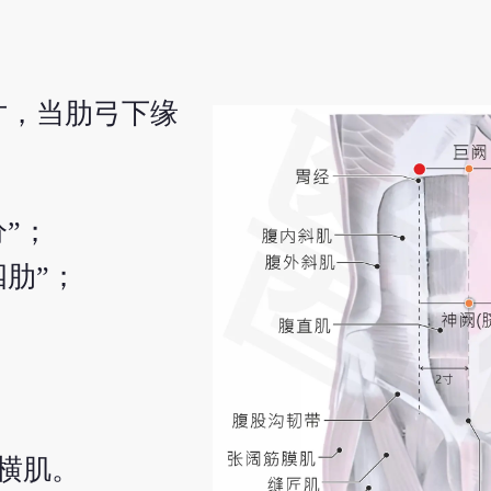
寸，当肋弓下缘
”；
肋”；
横肌。