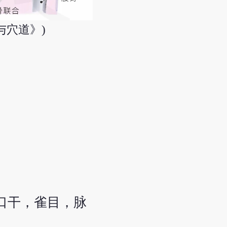
与穴道》)
口干，雀目，脉