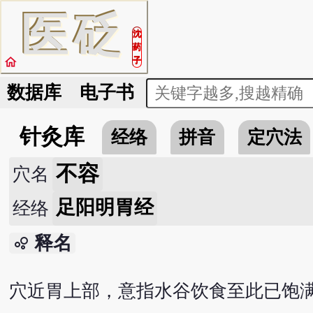
医
砭
沈
药
home
子
数据库
电子书
针灸库
经络
拼音
定穴法
不容
穴名
足阳明胃经
经络
释名
bubble_chart
穴近胃上部，意指水谷饮食至此已饱