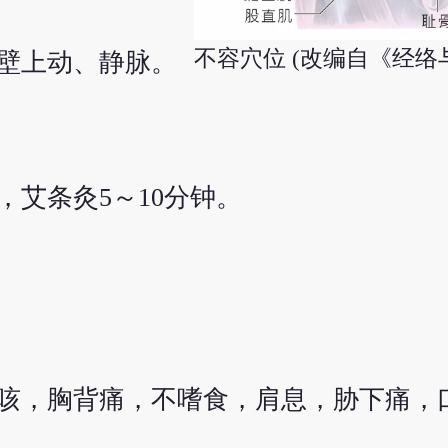
不容穴位 (改编自《经络
壁上动、静脉。
壮，艾条灸5～10分钟。
咳，胸背痛，不嗜食，肩息，胁下痛，