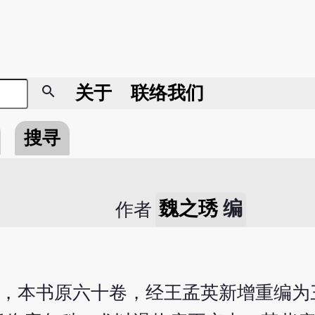
search
关于
联络我们
搜寻
魏之琇
编
作者
0)，本书原六十卷，经王孟英新增重编为