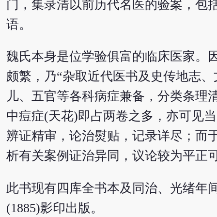
门，集录清以前历代名医的验案，包
语。
魏氏本身是位学验俱富的临床医家。
颇繁，乃“杂取近代医书及史传地志、
儿、五官等各科病症兼备，分类条理
中痘症(天花)即占两卷之多，亦可见
辨证精审，论治熨贴，记录详尽；而
析有关案例证治异同，议论较为平正
此书现有四库全书本及同治、光绪年间
(1885)影印出版。