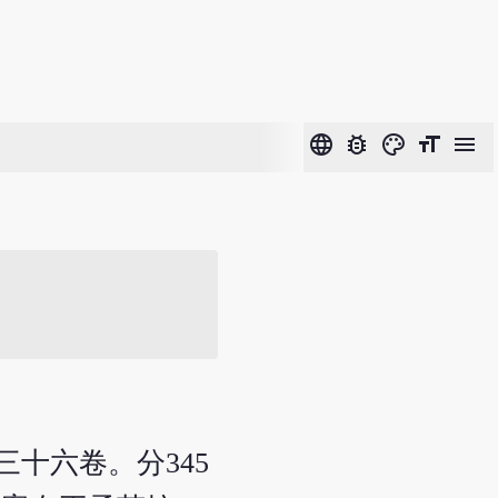
language
bug_report
color_lens
format_size
menu
三十六卷。分345