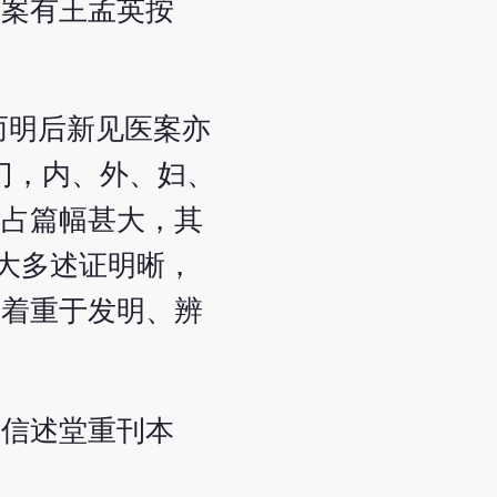
病案有王孟英按
而明后新见医案亦
门，内、外、妇、
所占篇幅甚大，其
大多述证明晰，
，着重于发明、辨
据信述堂重刊本