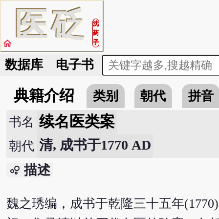
医
砭
沈
药
home
子
数据库
电子书
典籍介绍
类别
朝代
拼音
续名医类案
书名
清, 成书于1770 AD
朝代
描述
bubble_chart
魏之琇编，成书于乾隆三十五年(177