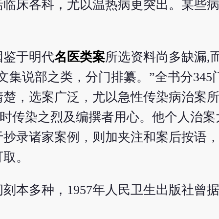
括临床各科，尤以温热病更突出。某些
因鉴于明代
名医类案
所选资料尚多缺漏,
文集说部之类，分门排纂。”全书分345
清楚，选案广泛，尤以急性传染病治案
当时传染之烈及编撰者用心。他个人治案
于抄录诸家案例，则加夹注和案后按语
可取。
刻本多种，1957年人民卫生出版社曾