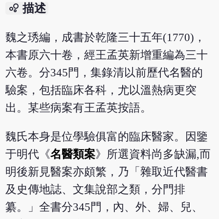
bubble_chart
描述
魏之琇編，成書於乾隆三十五年(1770)，
本書原六十卷，經王孟英新增重編為三十
六卷。分345門，集錄清以前歷代名醫的
驗案，包括臨床各科，尤以溫熱病更突
出。某些病案有王孟英按語。
魏氏本身是位學驗俱富的臨床醫家。因鑒
于明代《
名醫類案
》所選資料尚多缺漏,而
明後新見醫案亦頗繁，乃「雜取近代醫書
及史傳地誌、文集說部之類，分門排
纂。」全書分345門，內、外、婦、兒、