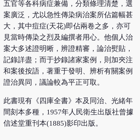
五官等各科病症兼備，分類條理清楚，選
案廣泛，尤以急性傳染病治案所佔篇幅甚
大，其中痘症(天花)即佔兩卷之多，亦可
見當時傳染之烈及編撰者用心。他個人治
案大多述證明晰，辨證精審，論治熨貼，
記錄詳盡；而于抄錄諸家案例，則加夾注
和案後按語，著重于發明、辨析有關案例
證治異同，議論較為平正可取。
此書現有《四庫全書》本及同治、光緒年
間刻本多種，1957年人民衛生出版社曾據
信述堂重刊本(1885)影印出版。