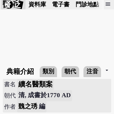
醫 砭
menu
資料庫
電子書
門診地點
預
arrow_drop_down
典籍介紹
類別
朝代
注音
續名醫類案
書名
清, 成書於1770 AD
朝代
魏之琇
編
作者