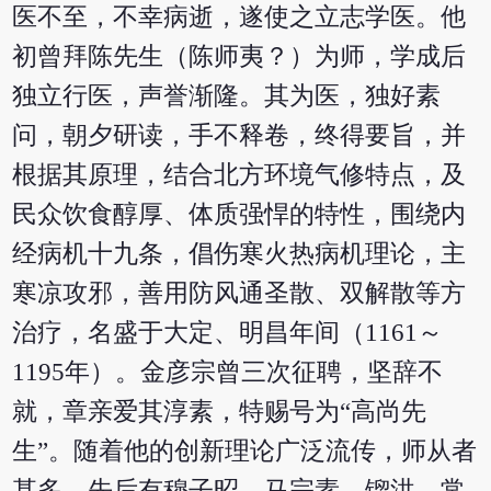
医不至，不幸病逝，遂使之立志学医。他
初曾拜陈先生（陈师夷？）为师，学成后
独立行医，声誉渐隆。其为医，独好素
问，朝夕研读，手不释卷，终得要旨，并
根据其原理，结合北方环境气修特点，及
民众饮食醇厚、体质强悍的特性，围绕内
经病机十九条，倡伤寒火热病机理论，主
寒凉攻邪，善用防风通圣散、双解散等方
治疗，名盛于大定、明昌年间（1161～
1195年）。金彦宗曾三次征聘，坚辞不
就，章亲爱其淳素，特赐号为“高尚先
生”。随着他的创新理论广泛流传，师从者
甚多，先后有穆子昭、马宗素、镏洪、常