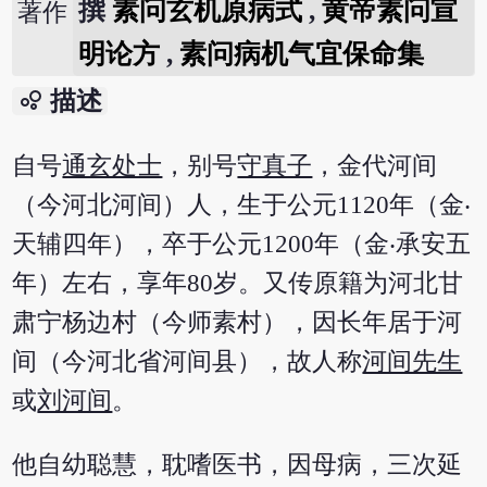
撰
素问玄机原病式
,
黄帝素问宣
著作
明论方
,
素问病机气宜保命集
bubble_chart
描述
自号
通玄处士
，别号
守真子
，金代河间
（今河北河间）人，生于公元1120年（金‧
天辅四年），卒于公元1200年（金‧承安五
年）左右，享年80岁。又传原籍为河北甘
肃宁杨边村（今师素村），因长年居于河
间（今河北省河间县），故人称
河间先生
或
刘河间
。
他自幼聪慧，耽嗜医书，因母病，三次延