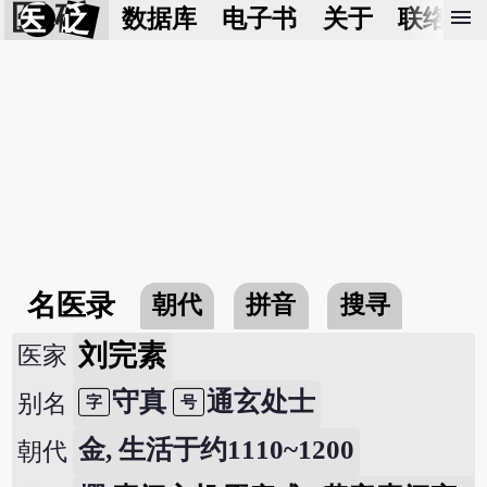
医 砭
menu
数据库
电子书
关于
联络我
名医录
朝代
拼音
搜寻
刘完素
医家
守真
通玄处士
别名
字
号
金, 生活于约1110~1200
朝代