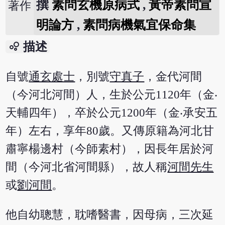
撰
素問玄機原病式
,
黃帝素問宣
著作
明論方
,
素問病機氣宜保命集
bubble_chart
描述
自號
通玄處士
，別號
守真子
，金代河間
（今河北河間）人，生於公元1120年（金‧
天輔四年），卒於公元1200年（金‧承安五
年）左右，享年80歲。又傳原籍為河北甘
肅寧楊邊村（今師素村），因長年居於河
間（今河北省河間縣），故人稱
河間先生
或
劉河間
。
他自幼聰慧，耽嗜醫書，因母病，三次延