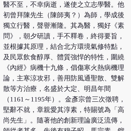
醫不至，不幸病逝，遂使之立志學醫。他
初曾拜陳先生（陳師夷？）為師，學成後
獨立行醫，聲譽漸隆。其為醫，獨好《素
問》，朝夕研讀，手不釋卷，終得要旨，
並根據其原理，結合北方環境氣修特點，
及民眾飲食醇厚、體質強悍的特性，圍繞
《內經》病機十九條，倡傷寒火熱病機理
論，主寒涼攻邪，善用防風通聖散、雙解
散等方治療，名盛於大定、明昌年間
（1161～1195年）。金彥宗曾三次徵聘，
堅辭不就，章親愛其淳素，特賜號為「高
尚先生」。隨著他的創新理論廣泛流傳，
師從者甚多，先後有穆子昭、馬宗素、鎦