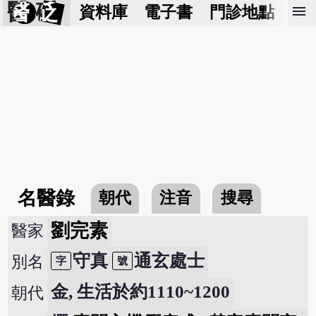
醫 砭
menu
資料庫
電子書
門診地點
預
名醫錄
朝代
注音
搜尋
劉完素
醫家
守真
通玄處士
別名
字
號
金, 生活於約1110~1200
朝代