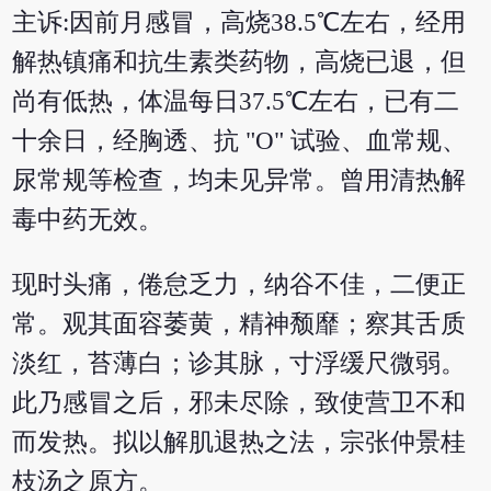
主诉:因前月感冒，高烧38.5℃左右，经用
解热镇痛和抗生素类药物，高烧已退，但
尚有低热，体温每日37.5℃左右，已有二
十余日，经胸透、抗 "O" 试验、血常规、
尿常规等检查，均未见异常。曾用清热解
毒中药无效。
现时头痛，倦怠乏力，纳谷不佳，二便正
常。观其面容萎黄，精神颓靡；察其舌质
淡红，苔薄白；诊其脉，寸浮缓尺微弱。
此乃感冒之后，邪未尽除，致使营卫不和
而发热。拟以解肌退热之法，宗张仲景桂
枝汤之原方。