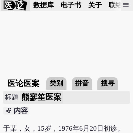
医 砭
menu
数据库
电子书
关于
联络我
医论医案
类别
拼音
搜寻
熊寥笙医案
标题
bubble_chart
内容
于某，女，15岁，1976年6月20日初诊。