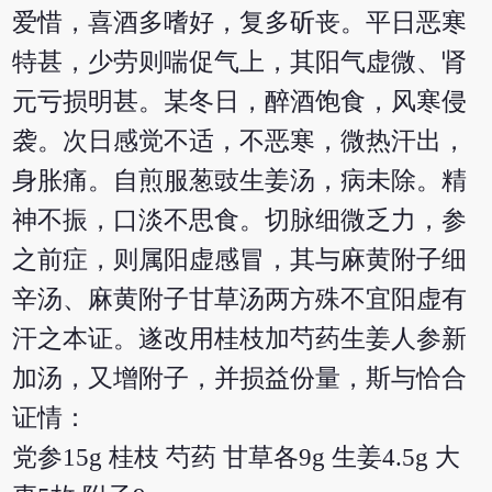
爱惜，喜酒多嗜好，复多斫丧。平日恶寒
特甚，少劳则喘促气上，其阳气虚微、肾
元亏损明甚。某冬日，醉酒饱食，风寒侵
袭。次日感觉不适，不恶寒，微热汗出，
身胀痛。自煎服葱豉生姜汤，病未除。精
神不振，口淡不思食。切脉细微乏力，参
之前症，则属阳虚感冒，其与麻黄附子细
辛汤、麻黄附子甘草汤两方殊不宜阳虚有
汗之本证。遂改用桂枝加芍药生姜人参新
加汤，又增附子，并损益份量，斯与恰合
证情：
党参15g 桂枝 芍药 甘草各9g 生姜4.5g 大