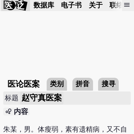
医 砭
menu
数据库
电子书
关于
联络我
医论医案
类别
拼音
搜寻
赵守真医案
标题
bubble_chart
内容
朱某，男。体瘦弱，素有遗精病，又不自