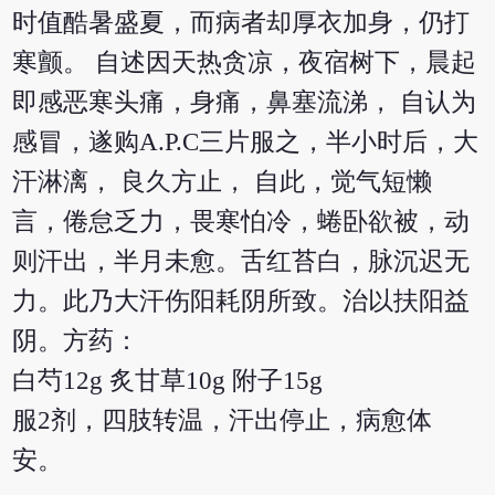
时值酷暑盛夏，而病者却厚衣加身，仍打
寒颤。 自述因天热贪凉，夜宿树下，晨起
即感恶寒头痛，身痛，鼻塞流涕， 自认为
感冒，遂购A.P.C三片服之，半小时后，大
汗淋漓， 良久方止， 自此，觉气短懒
言，倦怠乏力，畏寒怕冷，蜷卧欲被，动
则汗出，半月未愈。舌红苔白，脉沉迟无
力。此乃大汗伤阳耗阴所致。治以扶阳益
阴。方药：
白芍12g 炙甘草10g 附子15g
服2剂，四肢转温，汗出停止，病愈体
安。