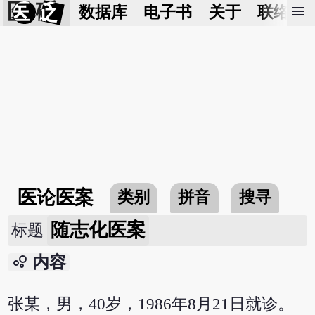
医 砭
menu
数据库
电子书
关于
联络我
医论医案
类别
拼音
搜寻
随志化医案
标题
bubble_chart
内容
张某，男，40岁，1986年8月21日就诊。