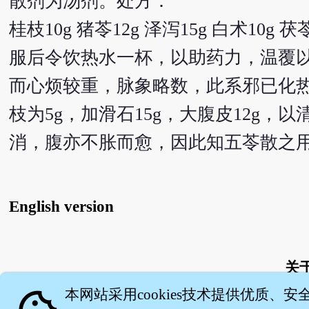
散剂为汤剂。处方：
桂枝10g 猪苓12g 泽泻15g 白术10g 茯苓
服后令饮热水一杯，以助药力，温覆
而心烦较重，脉象略数，此系邪已化
枝为5g，加滑石15g，大腹皮12g
消，腹亦不胀而愈，因此知五苓散之
English version
关
本网站采用cookies技术提供优质、安