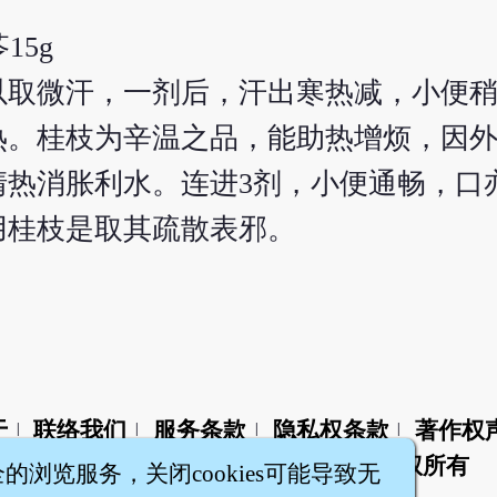
15g
以取微汗，一剂后，汗出寒热减，小便
热。桂枝为辛温之品，能助热增烦，因
，以清热消胀利水。连进3剂，小便通畅，
用桂枝是取其疏散表邪。
于
联络我们
服务条款
隐私权条款
著作权
|
|
|
|
智橐·
医砭
·
沈药子
©2008～2026
著作权所有
全的浏览服务，关闭cookies可能导致无