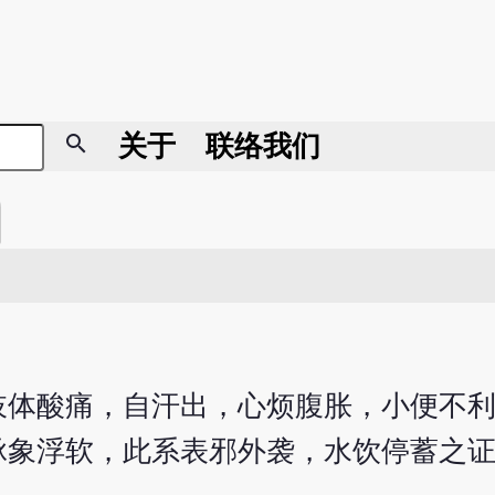
search
关于
联络我们
肢体酸痛，自汗出，心烦腹胀，小便不
脉象浮软，此系表邪外袭，水饮停蓄之