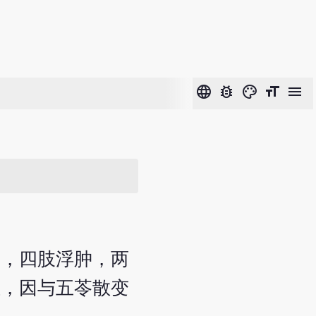
language
bug_report
color_lens
format_size
menu
利，四肢浮肿，两
证，因与五苓散变