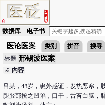
医
砭
沈
药
home
子
数据库
电子书
医论医案
类别
拼音
搜寻
邢锡波医案
标题
内容
bubble_chart
吕某，48岁，患外感证，发热恶寒，
腿胫部按之凹陷，口干，舌苔白腻，