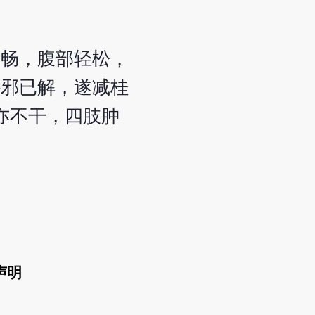
稍畅，腹部轻松，
外邪已解，遂减桂
口亦不干，四肢肿
声明