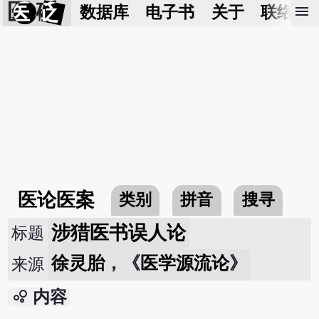
医 砭
menu
数据库
电子书
关于
联络我
医论医案
类别
拼音
搜寻
涉猎医书误人论
标题
徐灵胎
，《
医学源流论
》
来源
bubble_chart
内容