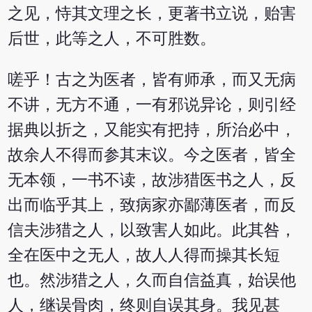
之见，恃其文理之长，更著书立说，贻害
后世，此等之人，不可胜数。
嗟乎！古之为医者，皆有师承，而又无病
不讲，无方不通，一有邪说异论，则引经
据典以折之，又能实有把持，所治必中，
故余人不得而参其末议。今之医者，皆全
无本领，一书不读，故涉猎医书之人，反
出而临乎其上，致病家亦鄙薄医者，而反
信夫涉猎之人，以致害人如此。此其咎，
全在医中之无人，故人人得而操其长短
也。然涉猎之人，久而自信益真，始误他
人，继误骨肉，终则自误其身。我见甚