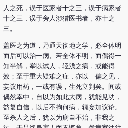
人之死，误于医家者十之三，误于病家者
十之三，误于旁人涉猎医书者，亦十之
三。
盖医之为道，乃通天彻地之学，必全体明
而后可以治一病。若全体不明，而偶得一
知半解，举以试人，轻浅之病，或能得
效；至于重大疑难之症，亦以一偏之见，
妄议用药，一或有误，生死立判矣。间或
偶然幸中，自以为如此大病，犹能见功，
益复自信，以后不拘何病，辄妄加议论。
至杀人之后，犹以为病自不治，非我之
过，于是终身害人而不悔矣。然病家往往