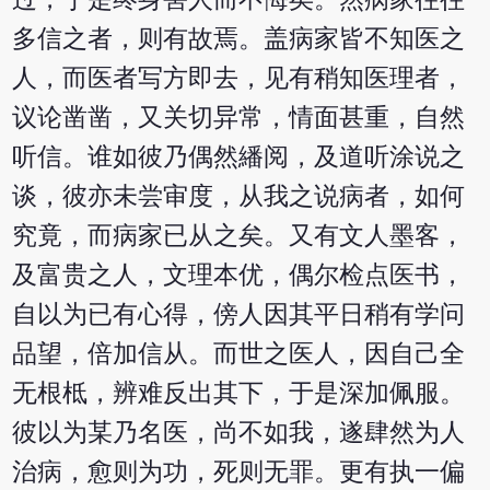
多信之者，则有故焉。盖病家皆不知医之
人，而医者写方即去，见有稍知医理者，
议论凿凿，又关切异常，情面甚重，自然
听信。谁如彼乃偶然繙阅，及道听涂说之
谈，彼亦未尝审度，从我之说病者，如何
究竟，而病家已从之矣。又有文人墨客，
及富贵之人，文理本优，偶尔检点医书，
自以为已有心得，傍人因其平日稍有学问
品望，倍加信从。而世之医人，因自己全
无根柢，辨难反出其下，于是深加佩服。
彼以为某乃名医，尚不如我，遂肆然为人
治病，愈则为功，死则无罪。更有执一偏