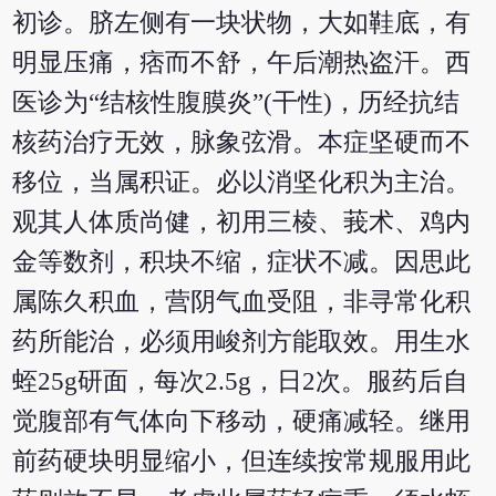
初诊。脐左侧有一块状物，大如鞋底，有
明显压痛，痞而不舒，午后潮热盗汗。西
医诊为“结核性腹膜炎”(干性)，历经抗结
核药治疗无效，脉象弦滑。本症坚硬而不
移位，当属积证。必以消坚化积为主治。
观其人体质尚健，初用三棱、莪术、鸡内
金等数剂，积块不缩，症状不减。因思此
属陈久积血，营阴气血受阻，非寻常化积
药所能治，必须用峻剂方能取效。用生水
蛭25g研面，每次2.5g，日2次。服药后自
觉腹部有气体向下移动，硬痛减轻。继用
前药硬块明显缩小，但连续按常规服用此