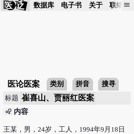
医 砭
menu
数据库
电子书
关于
联络我
医论医案
类别
拼音
搜寻
崔喜山、贾丽红医案
标题
bubble_chart
内容
王某，男，24岁，工人，1994年9月18日