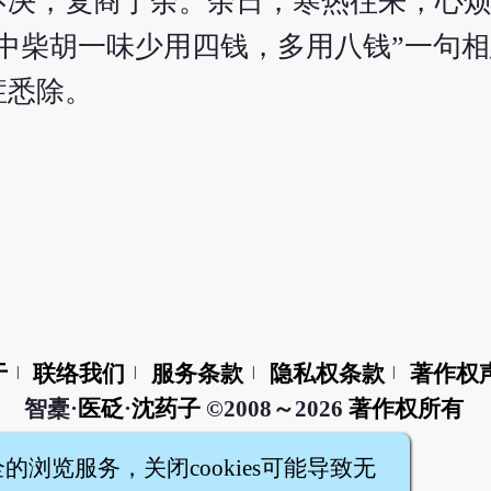
不决，复商于余。余日，寒热往来，心
中柴胡一味少用四钱，多用八钱”一句
症悉除。
于
联络我们
服务条款
隐私权条款
著作权
|
|
|
|
智橐·
医砭
·
沈药子
©2008～2026
著作权所有
全的浏览服务，关闭cookies可能导致无