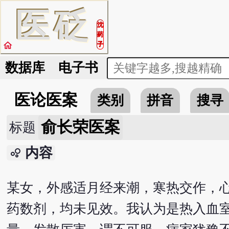
医
砭
沈
药
home
子
数据库
电子书
医论医案
类别
拼音
搜寻
俞长荣医案
标题
内容
bubble_chart
某女，外感适月经来潮，寒热交作，
药数剂，均未见效。我认为是热入血室