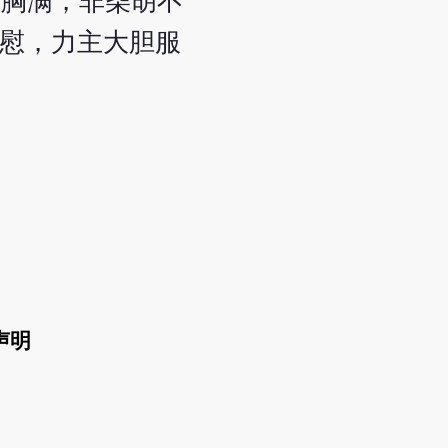
烦胸满，非柴胡不
相慰，力主大胆服
声明