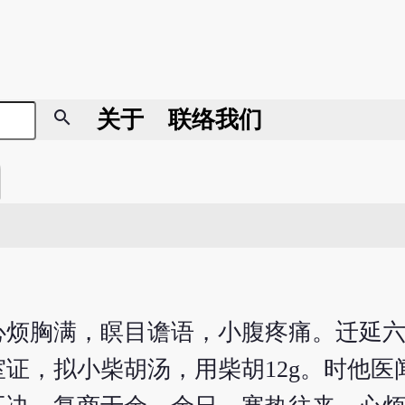
search
关于
联络我们
心烦胸满，瞑目谵语，小腹疼痛。迁延
证，拟小柴胡汤，用柴胡12g。时他医