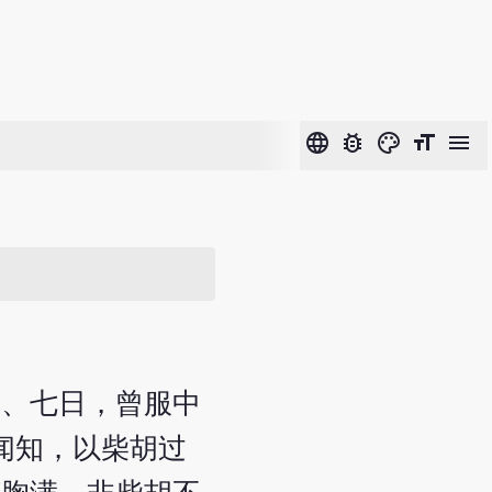
language
bug_report
color_lens
format_size
menu
六、七日，曾服中
闻知，以柴胡过