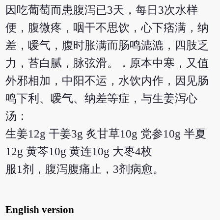
因吃葡萄而患腹泻已3天，每日3次水样
便，腹微疼，咽干不思饮，心下痞满，纳
差，嗳气，腹时胀满而肠鸣漉漉，四肢乏
力，苔白腻，脉弦滑。，原本中寒，又值
外邪相加，中阳不运，水饮内作，因见肠
鸣下利、嗳气、纳差等症，与生姜泻心
汤：
生姜12g 干姜3g 炙甘草10g 党参10g 半夏
12g 黄芩10g 黄连10g 大枣4枚
服1剂，腹泻腹痛止，3剂病愈。
English version