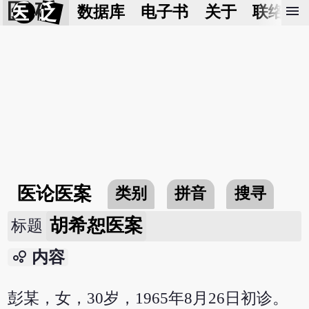
医 砭
menu
数据库
电子书
关于
联络我
医论医案
类别
拼音
搜寻
胡希恕医案
标题
bubble_chart
内容
彭某，女，30岁，1965年8月26日初诊。