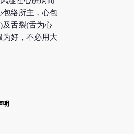
、风湿性心脏病而
心包络所主，心包
及舌裂(舌为心
服为好，不必用大
声明