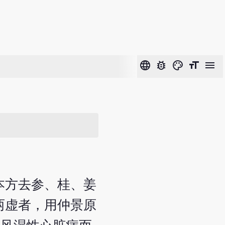
language
bug_report
color_lens
format_size
menu
本方去参、桂、姜
两虚者，用仲景原