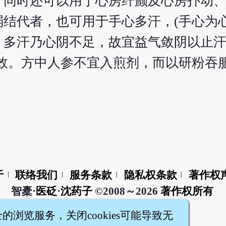
，同时还可以用于心房纤颤及心房扑动
结代者，也可用于手心多汗，(手心为
多汗乃心阴不足，故宜益气敛阴以止汗)
效。方中人参不宜入煎剂，而以研粉吞
于
联络我们
服务条款
隐私权条款
著作权
|
|
|
|
智橐·
医砭
·
沈药子
©2008～2026
著作权所有
全的浏览服务，关闭cookies可能导致无