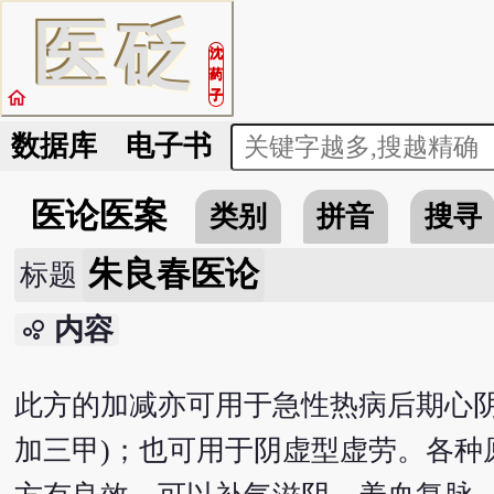
医
砭
沈
药
home
子
数据库
电子书
医论医案
类别
拼音
搜寻
朱良春医论
标题
内容
bubble_chart
此方的加减亦可用于急性热病后期心阴
加三甲)；也可用于阴虚型虚劳。各种