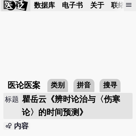
医 砭
menu
数据库
电子书
关于
联络我
医论医案
类别
拼音
搜寻
瞿岳云《辨时论治与〈伤寒
标题
论〉的时间预测》
bubble_chart
内容