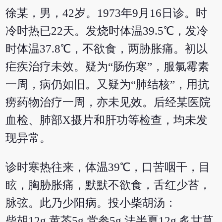
徐某，男，42岁。1973年9月16日诊。时
冷时热已22天。发烧时体温39.5℃，发冷
时体温37.8℃，不欲食，两胁胀痛。初以
疟疾治疗未效。疑为“肠伤寒”，服氯霉素
一周，病仍如旧。又疑为“肺结核”，用抗
痨药物治疗一周，亦未见效。后经某医院
血检、肺部X摄片和肝功等检查，均未发
现异常。
诊时寒热往来，体温39℃，口苦咽干，目
眩，胸胁胀痛，默默不欲食，舌红少苔，
脉弦。此乃少阳病。投小柴胡汤：
柴胡12g 黄芩5g 党参5g 法半夏12g 炙甘草