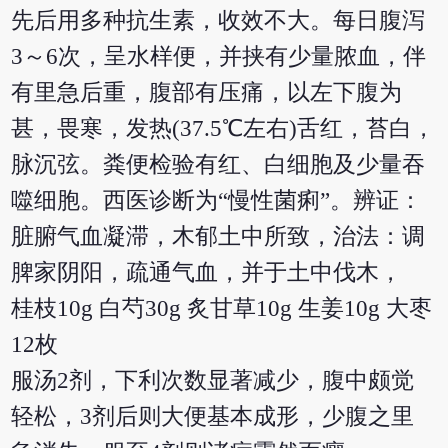
先后用多种抗生素，收效不大。每日腹泻
3～6次，呈水样便，并挟有少量脓血，伴
有里急后重，腹部有压痛，以左下腹为
甚，畏寒，发热(37.5℃左右)舌红，苔白，
脉沉弦。粪便检验有红、白细胞及少量吞
噬细胞。西医诊断为“慢性菌痢”。辨证：
脏腑气血凝滞，木郁土中所致，治法：调
脾家阴阳，疏通气血，并于土中伐木，
桂枝10g 白芍30g 炙甘草10g 生姜10g 大枣
12枚
服汤2剂，下利次数显著减少，腹中颇觉
轻松，3剂后则大便基本成形，少腹之里