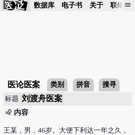
医 砭
menu
数据库
电子书
关于
联络我
医论医案
类别
拼音
搜寻
刘渡舟医案
标题
bubble_chart
内容
王某，男，46岁。大便下利达一年之久，