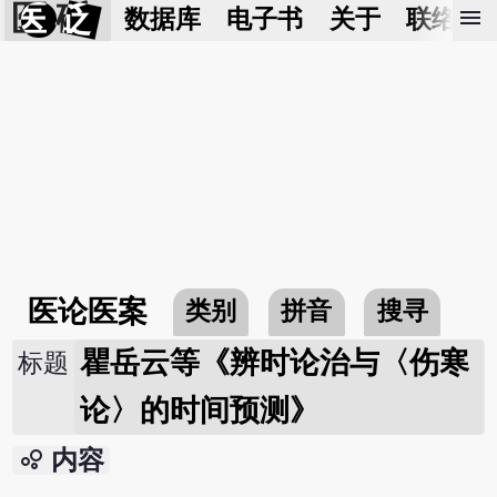
医 砭
menu
数据库
电子书
关于
联络我
医论医案
类别
拼音
搜寻
瞿岳云等《辨时论治与〈伤寒
标题
论〉的时间预测》
bubble_chart
内容