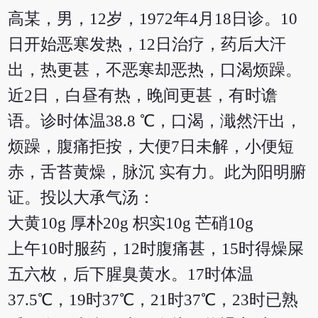
高某，男，12岁，1972年4月18日诊。10
日开始恶寒发热，12日治疗，药后大汗
出，热更甚，不恶寒却恶热，口渴烦躁。
近2日，白昼有热，晚间更甚，有时谵
语。诊时体温38.8 ℃，口渴，濈然汗出，
烦躁，腹痛拒按，大便7日未解，小便短
赤，舌苔黄燥，脉沉 实有力。此为阳明腑
证。投以大承气汤：
大黄10g 厚朴20g 枳实10g 芒硝10g
上午10时服药，12时腹痛甚，15时得燥屎
五六枚，后下腥臭黄水。17时体温
37.5℃，19时37℃，21时37℃，23时已熟