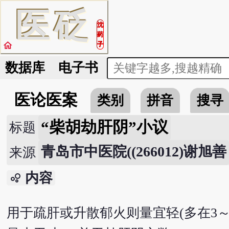
医
砭
沈
药
home
子
数据库
电子书
医论医案
类别
拼音
搜寻
“柴胡劫肝阴”小议
标题
青岛市中医院((266012)谢旭善
来源
内容
bubble_chart
用于疏肝或升散郁火则量宜轻(多在3～9