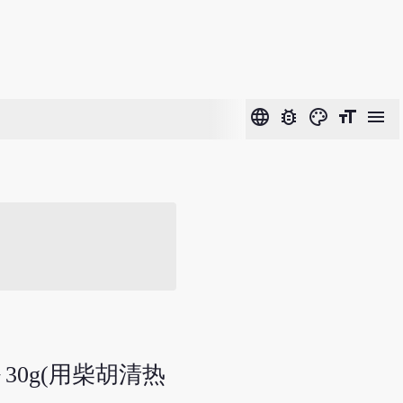
language
bug_report
color_lens
format_size
menu
30g(用柴胡清热