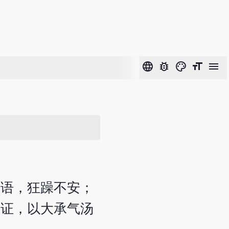
language
bug_report
color_lens
format_size
menu
谵语，狂躁不安；
实证，以大承气汤