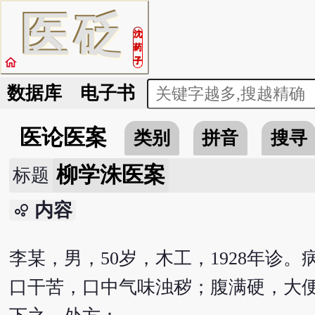
医
砭
沈
药
home
子
数据库
电子书
医论医案
类别
拼音
搜寻
柳学洙医案
标题
内容
bubble_chart
李某，男，50岁，木工，1928年诊
口干苦，口中气味浊秽；腹满硬，大