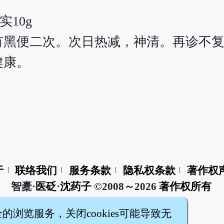
实10g
有黑便二次。次日热减，神清。再诊不
健康。
于
联络我们
服务条款
隐私权条款
著作权
|
|
|
|
智橐·
医砭
·
沈药子
©2008～2026
著作权所有
全的浏览服务，关闭cookies可能导致无