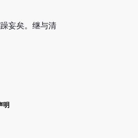
复躁妄矣。继与清
声明