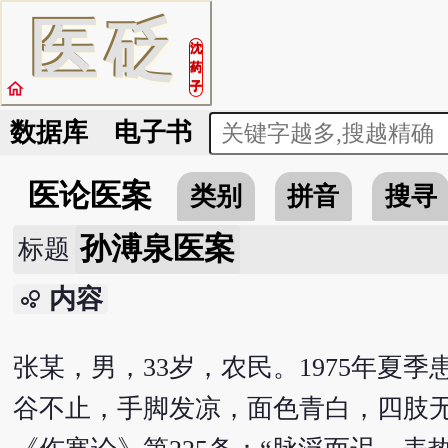
医
砭
沈
药
home
子
数据库
电子书
医论医案
类别
拼音
搜寻
孙溥泉医案
标题
内容
bubble_chart
张某，男，33岁，农民。1975年夏
谷不止，手脚发凉，面色青白，四肢