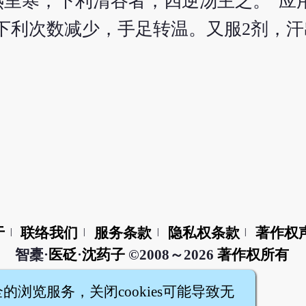
热里寒，下利清谷者，四逆汤主之。”应
下利次数减少，手足转温。又服2剂，
于
联络我们
服务条款
隐私权条款
著作权
|
|
|
|
智橐·
医砭
·
沈药子
©2008～2026
著作权所有
全的浏览服务，关闭cookies可能导致无