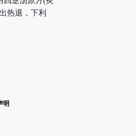
用四逆汤原方(炙
汗出热退，下利
声明