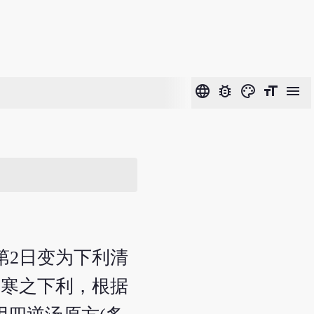
language
bug_report
color_lens
format_size
menu
第2日变为下利清
里寒之下利，根据