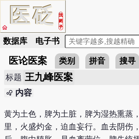
医
砭
沈
药
home
子
数据库
电子书
医论医案
类别
拼音
搜寻
王九峰医案
标题
内容
bubble_chart
黄为土色，脾为土脏，脾为湿热熏蒸
里，火盛灼金，迫血妄行。血去阴伤