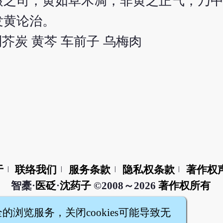
摄之司，黄如草木凋，非黄之正气，乃
发黄论治。
荆芥炭 黄芩 车前子 乌梅肉
于
联络我们
服务条款
隐私权条款
著作权
|
|
|
|
智橐·
医砭
·
沈药子
©2008～2026
著作权所有
全的浏览服务，关闭cookies可能导致无