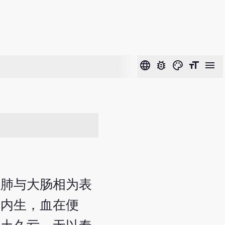
language
bug_report
color_lens
format_size
menu
，肺与大肠相为表
热内生，血在便