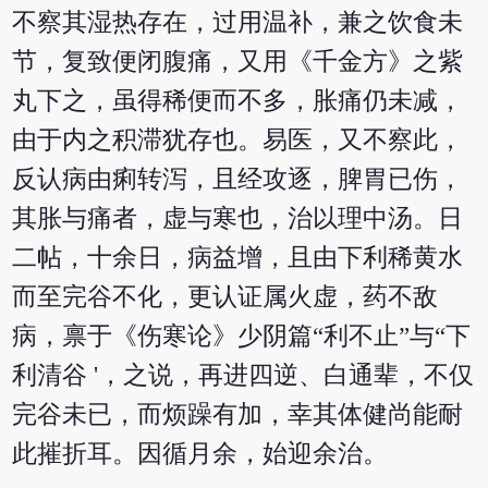
不察其湿热存在，过用温补，兼之饮食未
节，复致便闭腹痛，又用《千金方》之紫
丸下之，虽得稀便而不多，胀痛仍未减，
由于内之积滞犹存也。易医，又不察此，
反认病由痢转泻，且经攻逐，脾胃已伤，
其胀与痛者，虚与寒也，治以理中汤。日
二帖，十余日，病益增，且由下利稀黄水
而至完谷不化，更认证属火虚，药不敌
病，禀于《伤寒论》少阴篇“利不止”与“下
利清谷 '，之说，再进四逆、白通辈，不仅
完谷未已，而烦躁有加，幸其体健尚能耐
此摧折耳。因循月余，始迎余治。