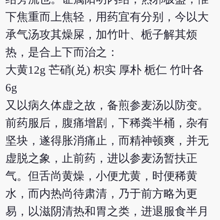
下焦重而上焦轻，用药宜有分别，今以大
承气汤攻其燥屎，加竹叶、栀子解其烦
热，是合上下而治之：
大黄12g 芒硝(兑) 枳实 厚朴 栀仁 竹叶各
6g
又以病久体虚之故，备煎参麦汤以防变。
前药服后，腹痛增剧，下稀粪半桶，杂有
坚块，遂得胀消痛止，而精神顿爽，并无
虚脱之象，止前药，进以参麦汤暂扶正
气。但舌尚黄燥，小便尤黄，时便稀黄
水，而内热尚待肃清，乃于前方略为更
易，以滋阴清热和胃之类，进退服食半月