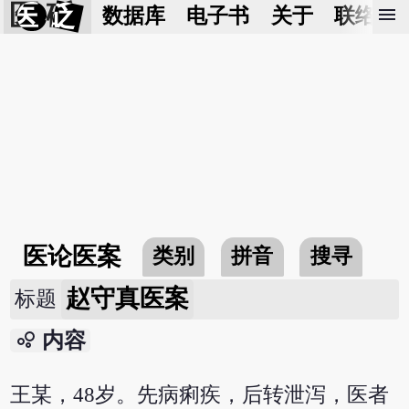
医 砭
menu
数据库
电子书
关于
联络我
医论医案
类别
拼音
搜寻
赵守真医案
标题
bubble_chart
内容
王某，48岁。先病痢疾，后转泄泻，医者