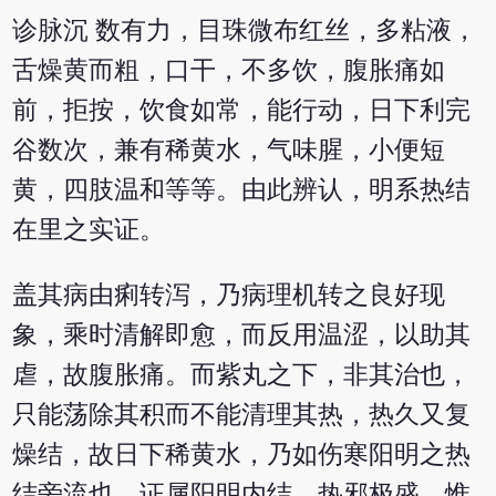
诊脉沉 数有力，目珠微布红丝，多粘液，
舌燥黄而粗，口干，不多饮，腹胀痛如
前，拒按，饮食如常，能行动，日下利完
谷数次，兼有稀黄水，气味腥，小便短
黄，四肢温和等等。由此辨认，明系热结
在里之实证。
盖其病由痢转泻，乃病理机转之良好现
象，乘时清解即愈，而反用温涩，以助其
虐，故腹胀痛。而紫丸之下，非其治也，
只能荡除其积而不能清理其热，热久又复
燥结，故日下稀黄水，乃如伤寒阳明之热
结旁流也。证属阳明内结，热邪极盛，惟