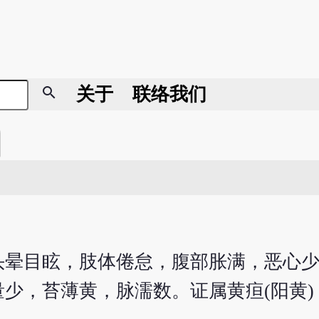
search
关于
联络我们
头晕目眩，肢体倦怠，腹部胀满，恶心
少，苔薄黄，脉濡数。证属黄疸(阳黄)