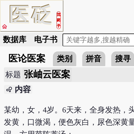
医
砭
沈
药
home
子
数据库
电子书
医论医案
类别
拼音
搜寻
张岫云医案
标题
内容
bubble_chart
某幼，女，4岁。6天来，全身发热，
发黄，口微渴，便色灰白，尿色深黄量