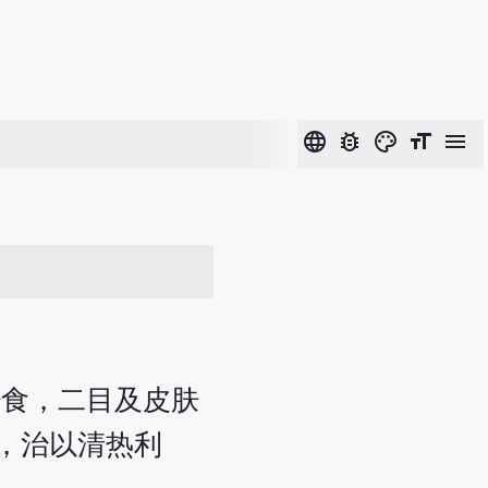
language
bug_report
color_lens
format_size
menu
少食，二目及皮肤
，治以清热利