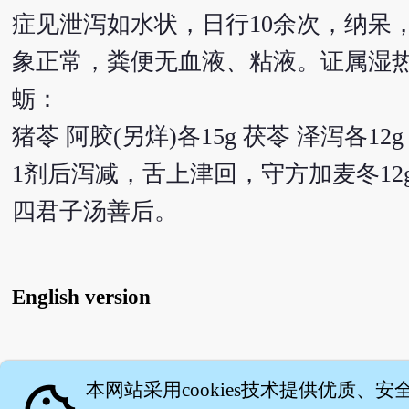
症见泄泻如水状，日行10余次，纳呆
象正常，粪便无血液、粘液。证属湿
蛎：
猪苓 阿胶(另烊)各15g 茯苓 泽泻各12g
1剂后泻减，舌上津回，守方加麦冬12
四君子汤善后。
English version
关
本网站采用cookies技术提供优质、安