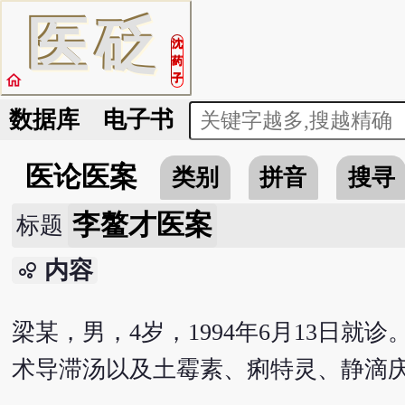
医
砭
沈
药
home
子
数据库
电子书
医论医案
类别
拼音
搜寻
李鳌才医案
标题
内容
bubble_chart
梁某，男，4岁，1994年6月13日
术导滞汤以及土霉素、痢特灵、静滴