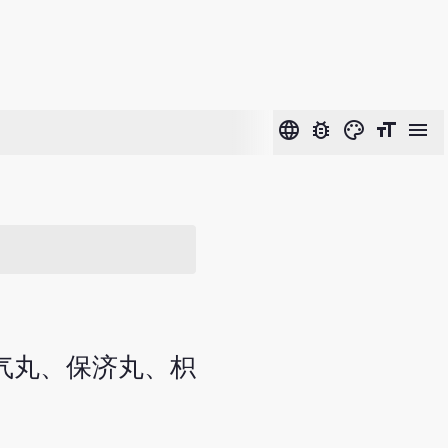
language
bug_report
color_lens
format_size
menu
正气丸、保济丸、枳