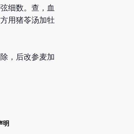
脉弦细数。查，血
，方用猪苓汤加牡
诸除，后改参麦加
声明