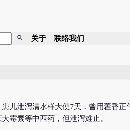
search
关于
联络我们
就诊。患儿泄泻清水样大便7天，曾用藿香
庆大霉素等中西药，但泄泻难止。