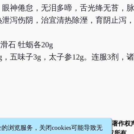
，眼神倦怠，无泪多啼，舌光绛无苔，
热泄泻伤阴，治宜清热除溼，育阴止泻
 滑石 牡蛎各20g
g，五味子3g，太子参12g。连服3剂，
于
联络我们
服务条款
隐私权条款
著作权
|
|
|
|
全的浏览服务，关闭cookies可能导致无
智橐·
医砭
·
沈药子
©2008～2026
著作权所有