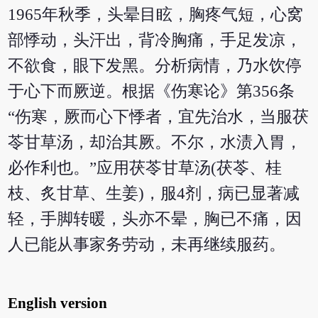
1965年秋季，头晕目眩，胸疼气短，心窝
部悸动，头汗出，背冷胸痛，手足发凉，
不欲食，眼下发黑。分析病情，乃水饮停
于心下而厥逆。根据《伤寒论》第356条
“伤寒，厥而心下悸者，宜先治水，当服茯
苓甘草汤，却治其厥。不尔，水渍入胃，
必作利也。”应用茯苓甘草汤(茯苓、桂
枝、炙甘草、生姜)，服4剂，病已显著减
轻，手脚转暖，头亦不晕，胸已不痛，因
人已能从事家务劳动，未再继续服药。
English version