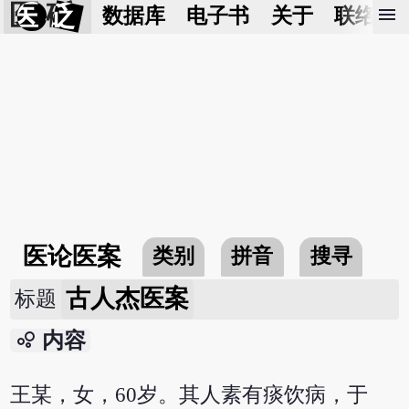
医 砭
menu
数据库
电子书
关于
联络我
医论医案
类别
拼音
搜寻
古人杰医案
标题
bubble_chart
内容
王某，女，60岁。其人素有痰饮病，于